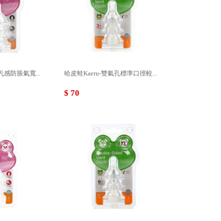
乳感防脹氣寬...
哈皮蛙Kaeru-雙氣孔標準口徑較...
$ 70