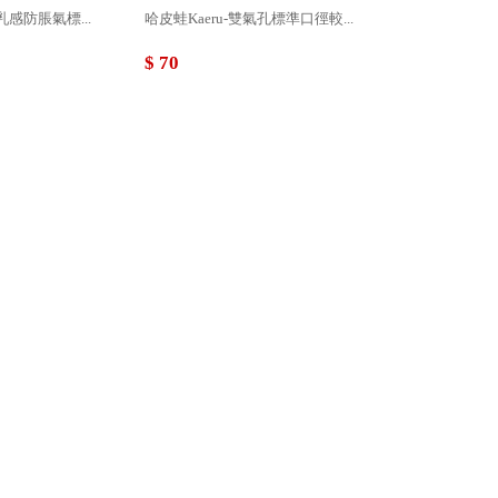
乳感防脹氣標...
哈皮蛙Kaeru-雙氣孔標準口徑較...
$ 70