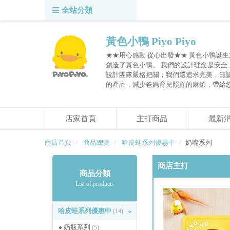
全站分類
黃色小鴨 Piyo Piyo
★★用心感動 從心出發★★ 黃色小鴨誕生
創造了黃色小鴨。 我們的設計理念是安
設計團隊嚴格把關；我們還追求完美，無
的產品，減少爸媽育兒照顧的麻煩，帶給
店家首頁
主打商品
最新
商店首頁
商品總覽
哈皮蛙系列優惠中
奶嘴系列
商店主打
商品分類
List of products
哈皮蛙系列優惠中
(14)
奶瓶系列
(5)