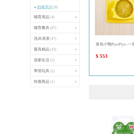
奶嘴系列
(9)
哺育用品
(4)
哺育餐具
(87)
洗沐清潔
(47)
...
黃色小鴨PiyoPiyo-不鏽鋼匙...
黃色小鴨PiyoPiyo -一體
寢具棉品
(43)
$ 200
$ 553
居家生活
(5)
學習玩具
(2)
特惠商品
(1)