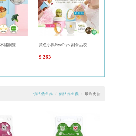
-不鏽鋼雙...
黃色小鴨PiyoPiyo-副食品咬...
黃色小鴨PiyoPi
$ 263
$ 671
價格低至高
價格高至低
最近更新