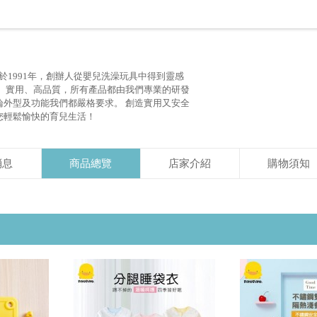
於1991年，創辦人從嬰兒洗澡玩具中得到靈感
全、實用、高品質，所有產品都由我們專業的研發
論外型及功能我們都嚴格要求。 創造實用又安全
您輕鬆愉快的育兒生活！
消息
商品總覽
店家介紹
購物須知