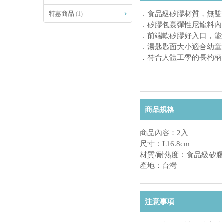
特惠商品
．食品級矽膠材質，無雙
(1)
．矽膠包裹彈性尼龍料內
．前端軟矽膠好入口，能
．湯匙匙面大小適合幼童
．符合人體工學的長杓柄
商品規格
商品內容：2入
尺寸：L16.8cm
材質/耐熱度：食品級矽膠/-
產地：台灣
注意事項