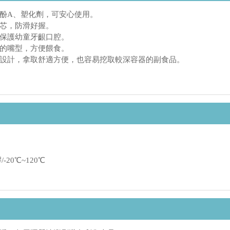
酚A、塑化劑，可安心使用。
芯，防滑好握。
保護幼童牙齦口腔。
的嘴型，方便餵食。
設計，拿取舒適方便，也容易挖取較深容器的副食品。
20℃~120℃