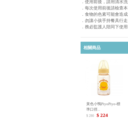
．使用前後，請用清水洗
．每次使用前後請檢查本
．食物的色素可能會造成
．勿讓小孩手持餐具行走
．務必監護人陪同下使用
相關商品
黃色小鴨PiyoPiyo-標
準口徑...
$ 224
$ 280