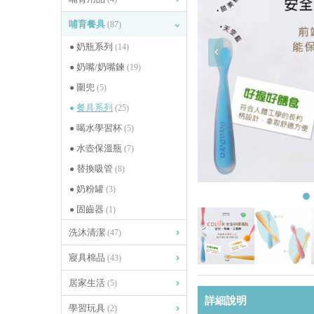
哺育餐具
(87)
奶瓶系列
(14)
奶嘴/奶嘴鍊
(19)
圍兜
(5)
餐具系列
(25)
喝水學習杯
(5)
水壺保溫瓶
(7)
替換吸管
(8)
奶粉罐
(3)
固齒器
(1)
洗沐清潔
(47)
寢具棉品
(43)
居家生活
(5)
詳細說明
學習玩具
(2)