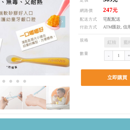
定價
247
元
網路價
宅配配送
配送方式
ATM匯款, 信
付款方式
規格
紅桔
藍
數量
立即購買