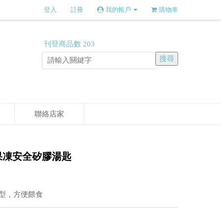
登入
註冊
我的帳戶
購物車
刊登商品數
203
聯絡店家
o-果凍安全矽膠湯匙
型，方便餵食