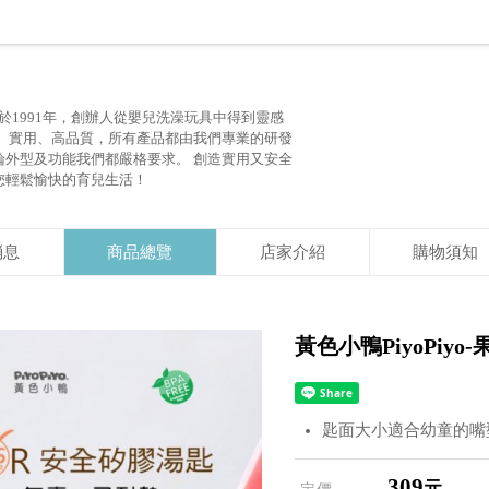
於1991年，創辦人從嬰兒洗澡玩具中得到靈感
全、實用、高品質，所有產品都由我們專業的研發
論外型及功能我們都嚴格要求。 創造實用又安全
您輕鬆愉快的育兒生活！
消息
商品總覽
店家介紹
購物須知
黃色小鴨PiyoPiy
匙面大小適合幼童的嘴
309
元