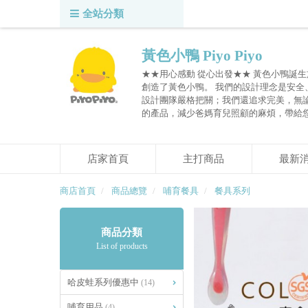
全站分類
黃色小鴨 Piyo Piyo
★★用心感動 從心出發★★ 黃色小鴨誕生
創造了黃色小鴨。 我們的設計理念是安
設計團隊嚴格把關；我們還追求完美，無
的產品，減少爸媽育兒照顧的麻煩，帶給
店家首頁
主打商品
最新
商店首頁
商品總覽
哺育餐具
餐具系列
商品分類
List of products
哈皮蛙系列優惠中
(14)
哺育用品
(4)