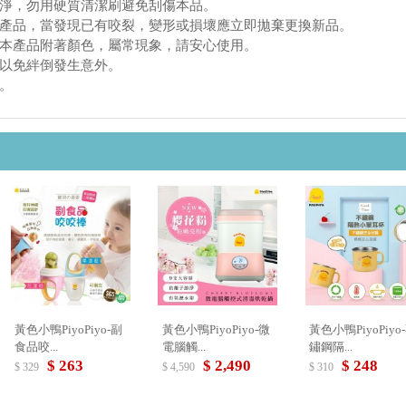
淨，勿用硬質清潔刷避免刮傷本品。
產品，當發現已有咬裂，變形或損壞應立即拋棄更換新品。
本產品附著顏色，屬常現象，請安心使用。
以免絆倒發生意外。
。
黃色小鴨PiyoPiyo-副
黃色小鴨PiyoPiyo-微
黃色小鴨PiyoPiyo
食品咬...
電腦觸...
鏽鋼隔...
$ 263
$ 2,490
$ 248
$ 329
$ 4,590
$ 310