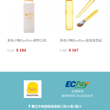
黃色小鴨PiyoPiyo-標準口徑...
黃色小鴨PiyoPiyo-匙筷造型組
$ 184
$ 167
$ 230
$ 209
此賣家與
綠界科技ECPay金流合作
臺北市南港區南港路三段50巷1號2F