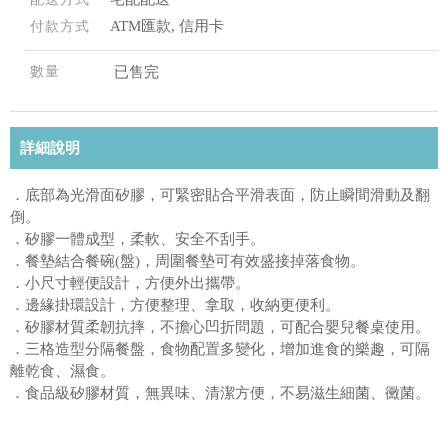
ATM匯款, 信用卡
付款方式
數量
已售完
詳細說明
．底部為光滑面矽膠，可緊密貼合平滑表面，防止瞬間滑動及翻
倒。
．矽膠一體成型，柔軟、安全不刮手。
．餐墊結合餐碗(盤)，周圍餐墊可有效盛接掉落食物。
．小尺寸輕便設計，方便外出攜帶。
．邊緣掛環設計，方便整理、拿取，收納更便利。
．矽膠材質柔韌抗摔，不擔心凹折問題，可配合嬰兒餐桌使用。
．三格造型分隔餐盤，食物配置多變化，增加進食的樂趣，可隔
離乾食、濕食。
．食品級矽膠材質，無異味、清潔方便，不易滋生細菌、黴菌。