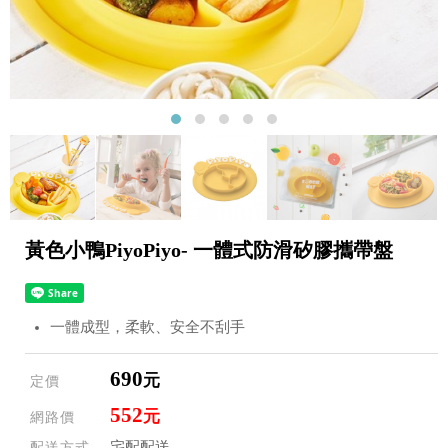
黃色小鴨PiyoPiyo- 一體式防滑矽膠攜帶盤
一體成型，柔軟、安全不刮手
690
元
定價
552
元
網路價
宅配配送
配送方式