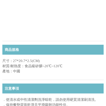
商品規格
尺寸：27*20.7*2.5(CM)
材質/耐熱度：食品級矽膠/-20℃~120℃
產地：中國
注意事項
．使清水或中性清潔劑洗淨晾乾，請勿使用硬質清潔刷清洗。
．保持餐墊背面乾淨且平滑吸附功能性佳。