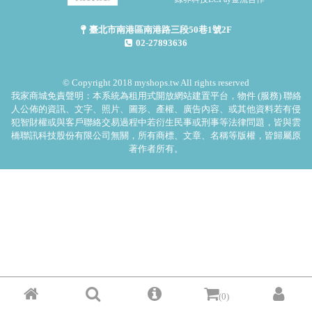
臺北市南港區南港路三段50巷1號2F
02-27893636
© Copyright 2018 myshops.tw All rights reserved
我家商城免責聲明：本系統為租用式開放網站建置平台，物件 (服務) 聯絡
人公佈的資訊、文字、照片、圖形、產權、廣告內容、或其他資料若有侵
犯智財權或與客戶聯絡交易過程中若衍生民事或刑事等法律問題，皆與雲
橋聯訊科技股份有限公司無關，所有商標、文章、名稱等版權，皆歸屬原
著作者所有。
(0)