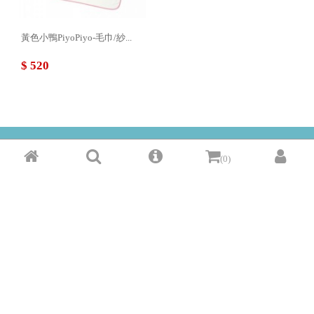
黃色小鴨PiyoPiyo-毛巾/紗...
$ 520
(0)
此賣家與
綠界科技ECPay金流合作
臺北市南港區南港路三段50巷1號2F
02-27893636
© Copyright 2018 myshops.tw All rights reserved
我家商城免責聲明：本系統為租用式開放網站建置平台，物件 (服務) 聯絡
人公佈的資訊、文字、照片、圖形、產權、廣告內容、或其他資料若有侵