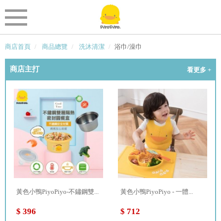
商店首頁
商品總覽
洗沐清潔
浴巾/澡巾
商店主打
看更多 +
黃色小鴨PiyoPiyo-不鏽鋼雙...
黃色小鴨PiyoPiyo - 一體...
$ 396
$ 712