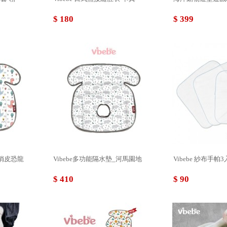
$ 180
$ 399
_俏皮恐龍
Vibebe多功能隔水墊_河馬園地
Vibebe 紗布手帕3
$ 410
$ 90