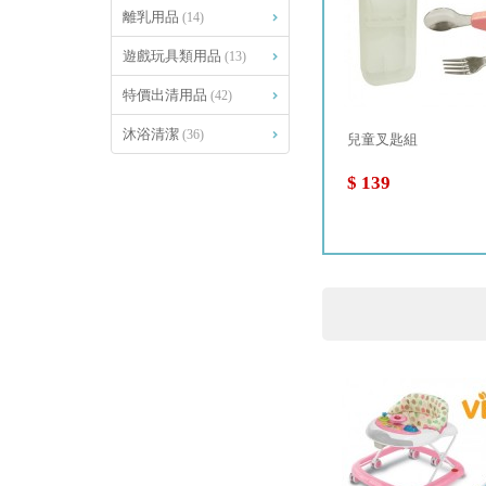
離乳用品
(14)
遊戲玩具類用品
(13)
特價出清用品
(42)
沐浴清潔
(36)
Vibebe 柔感素面束口手套-粉
兒童叉匙組
$ 55
$ 139