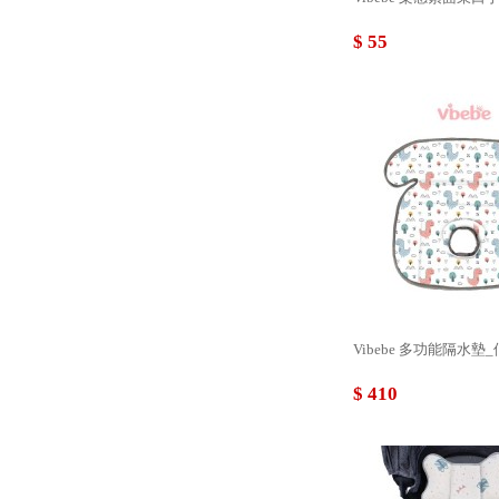
$ 55
Vibebe 多功能隔水墊
$ 410