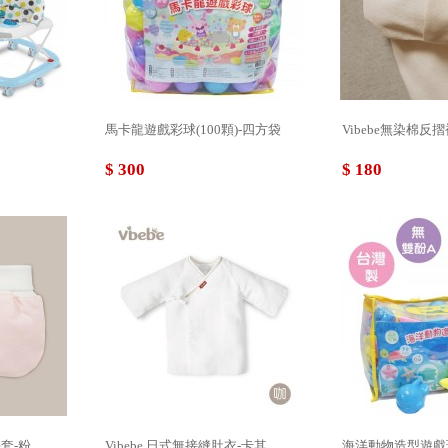
馬卡龍遊戲彩球(100顆)-四方袋
Vibebe無染棉反
$ 300
$ 180
手套-粉
Vibebe 日式無接縫肚衣-卡其
海洋動物造型遊戲球