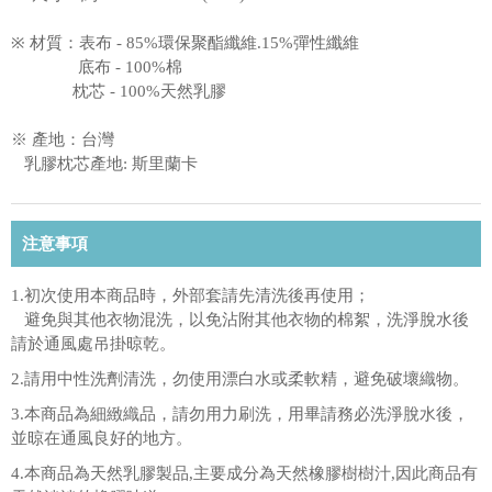
※ 材質：表布 - 85%環保聚酯纖維.15%彈性纖維
底布 - 100%棉
枕芯 - 100%天然乳膠
※ 產地：台灣
乳膠枕芯產地: 斯里蘭卡
注意事項
1.初次使用本商品時，外部套請先清洗後再使用；
避免與其他衣物混洗，以免沾附其他衣物的棉絮，洗淨脫水後
請於通風處吊掛晾乾。
2.請用中性洗劑清洗，勿使用漂白水或柔軟精，避免破壞織物。
3.本商品為細緻織品，請勿用力刷洗，用畢請務必洗淨脫水後，
並晾在通風良好的地方。
4.本商品為天然乳膠製品,主要成分為天然橡膠樹樹汁,因此商品有