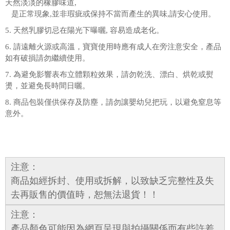
天然淡淡的橡膠味道,
是正常現象,並非瑕疵或保持不當而產生的異味,請安心使用。
5. 天然乳膠切忌在陽光下曝曬, 容易造成老化。
6. 請遠離火源或高溫，寶寶使用時應有成人在旁注意安全，產品
如有破損請勿繼續使用。
7. 為避免影響表布立體顆粒效果，請勿乾洗、漂白、烘乾或熨
燙，並避免長時間日曬。
8. 商品包裝僅供保存及防塵，請勿讓嬰幼兒把玩，以避免窒息等
意外。
注意：
商品如經拆封、使用或拆解，以致缺乏完整性及失
去再販售的價值時，恕無法退貨！！
注意：
產品顏色可能因為網頁呈現與拍攝關係而有些許差