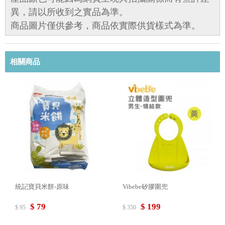
異，請以所收到之實品為準。
商品圖片僅供參考，商品依實際供貨樣式為準。
相關商品
統記寶貝米餅-原味
Vibebe矽膠圍兜
$ 79
$ 199
$ 95
$ 350