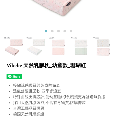
Vibebe 天然乳膠枕_幼童款_珊瑚紅
接觸涼感優質紗製成的布套
透氣舒適且柔軟,四季皆適宜
特殊曲線支撐設計,使幼童睡眠時,頭頸更為舒適無負擔
採用天然乳膠製成,不含有毒物質,防螨抑菌
台灣工藝品質優異
德國天然乳膠認證