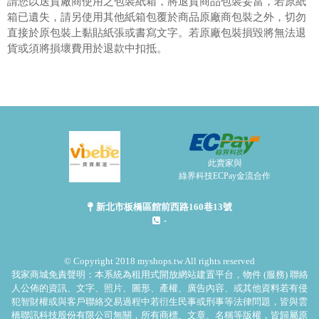
請您以送貨廠商使用之包裝紙箱，將退貨商品包裝妥當，若原紙
箱已遺失，請另使用其他紙箱包覆於商品原廠商包裝之外，切勿
直接於原包裝上黏貼紙張或書寫文字。若原廠包裝損毀將無法退
貨或須將損壞費用於退款中扣抵。
此賣家與
綠界科技ECPay金流合作
新北市板橋區館前西路160巷13號
-
© Copyright 2018 myshops.tw All rights reserved
我家商城免責聲明：本系統為租用式開放網站建置平台，物件 (服務) 聯絡
人公佈的資訊、文字、照片、圖形、產權、廣告內容、或其他資料若有侵
犯智財權或與客戶聯絡交易過程中若衍生民事或刑事等法律問題，皆與雲
橋聯訊科技股份有限公司無關，所有商標、文章、名稱等版權，皆歸屬原