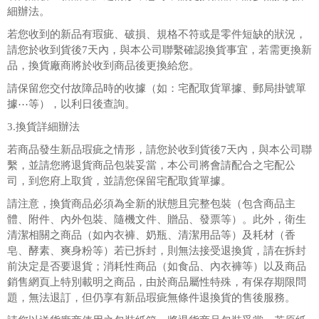
細辦法。
若您收到的新品有瑕疵、破損、規格不符或是零件短缺的狀況，
請您於收到貨後7天內，與本公司聯繫確認換貨事宜，若需更換新
品，換貨廠商將於收到商品後更換給您。
請保留您交付故障品時的收據（如：宅配取貨單據、郵局掛號單
據⋯等），以利日後查詢。
3.換貨詳細辦法
若商品發生新品瑕疵之情形，請您於收到貨後7天內，與本公司聯
繫，並請您將退貨商品包裝妥當，本公司將會請配合之宅配公
司，到您府上取貨，並請您保留宅配取貨單據。
請注意，換貨商品必須為全新的狀態且完整包裝（包含商品主
體、附件、內外包裝、隨機文件、贈品、發票等）。此外，衛生
清潔相關之商品（如內衣褲、奶瓶、清潔用品等）及耗材（香
皂、酵素、爽身粉等）若已拆封，則無法接受退換貨，請在拆封
前決定是否要退貨；消耗性商品（如食品、內衣褲等）以及商品
銷售網頁上特別載明之商品，由於商品屬性特殊，有保存期限問
題，無法退訂，但仍享有新品瑕疵無條件退換貨的售後服務。