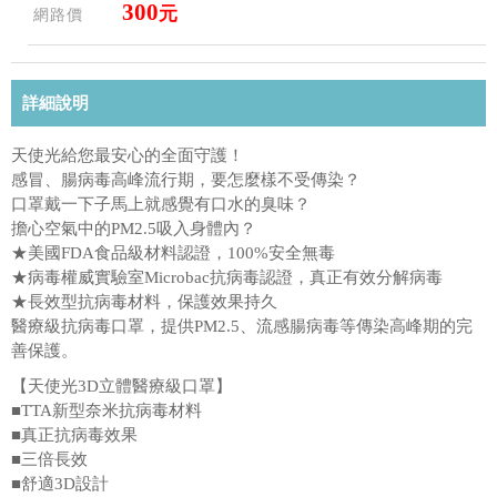
300
元
網路價
詳細說明
天使光給您最安心的全面守護！
感冒、腸病毒高峰流行期，要怎麼樣不受傳染？
口罩戴一下子馬上就感覺有口水的臭味？
擔心空氣中的PM2.5吸入身體內？
★美國FDA食品級材料認證，100%安全無毒
★病毒權威實驗室Microbac抗病毒認證，真正有效分解病毒
★長效型抗病毒材料，保護效果持久
醫療級抗病毒口罩，提供PM2.5、流感腸病毒等傳染高峰期的完
善保護。
【天使光3D立體醫療級口罩】
■TTA新型奈米抗病毒材料
■真正抗病毒效果
■三倍長效
■舒適3D設計