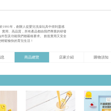
於1991年，創辦人從嬰兒洗澡玩具中得到靈感
全、實用、高品質，所有產品都由我們專業的研發
論外型及功能我們都嚴格要求。 創造實用又安全
您輕鬆愉快的育兒生活！
消息
商品總覽
店家介紹
購物須知