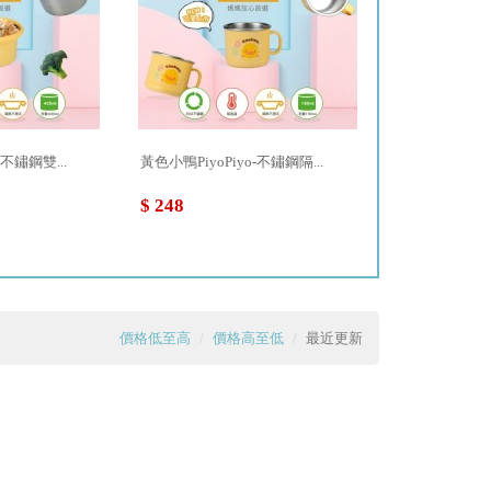
-不鏽鋼雙...
黃色小鴨PiyoPiyo-不鏽鋼隔...
黃色小鴨PiyoPi
$ 248
$ 247
價格低至高
價格高至低
最近更新