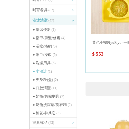
哺育餐具
(87)
洗沐清潔
(47)
學習便器
(1)
指甲/剪髮/修容
(4)
...
黃色小鴨PiyoPiyo-夜光甜甜...
黃色小鴨PiyoPiyo -一體
浴盆/浴網
(3)
$ 343
$ 553
浴巾/澡巾
(5)
洗澡用具
(6)
水溫計
(1)
爽身粉(盒)
(2)
口腔清潔
(11)
奶瓶/奶嘴刷具
(7)
奶瓶洗潔劑/洗衣精
(2)
棉花棒/其它
(5)
寢具棉品
(43)