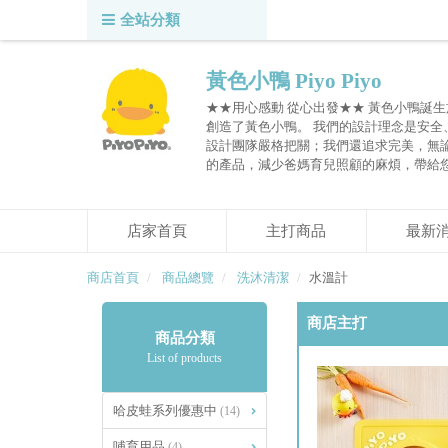
全站分類
黃色小鴨 Piyo Piyo
★★用心感動 從心出發★★ 黃色小鴨誕生
創造了黃色小鴨。 我們的設計理念是安
設計團隊嚴格把關；我們還追求完美，無
的產品，減少爸媽育兒照顧的麻煩，帶給
店家首頁
主打商品
最新
商店首頁
商品總覽
洗沐清潔
水溫計
商店主打
商品分類
List of products
哈皮蛙系列優惠中
(14)
哺育用品
(4)