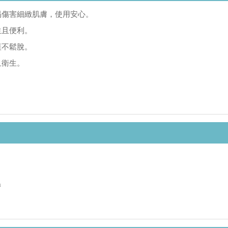
易傷害細緻肌膚，使用安心。
生且便利。
蓋不鬆脫。
且衛生。
)
m