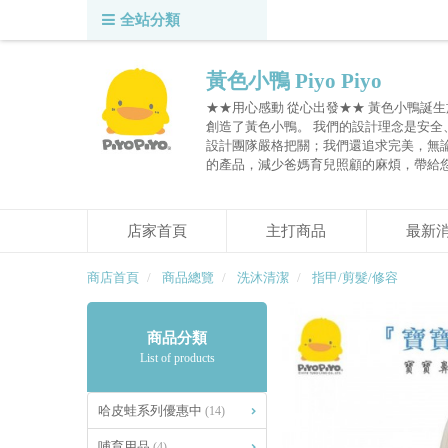
全站分類
黃色小鴨 Piyo Piyo
★★用心感動 從心出發★★ 黃色小鴨誕生
創造了黃色小鴨。 我們的設計理念是安
設計團隊嚴格把關；我們還追求完美，無
的產品，減少爸媽育兒照顧的麻煩，帶給
店家首頁
主打商品
最新
商店首頁
商品總覽
洗沐清潔
指甲/剪髮/修容
商品分類
List of products
哈皮蛙系列優惠中
(14)
哺育用品
(4)