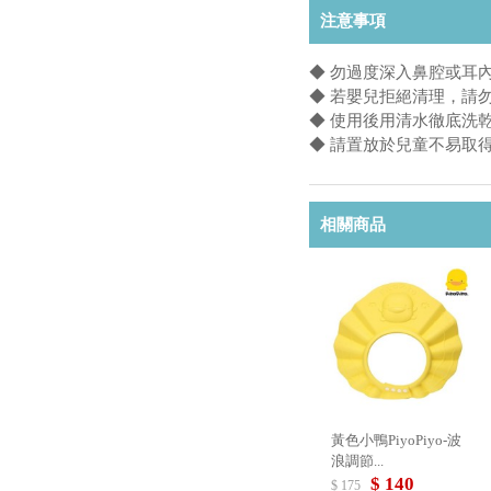
注意事項
◆ 勿過度深入鼻腔或耳
◆ 若嬰兒拒絕清理，請
◆ 使用後用清水徹底洗
◆ 請置放於兒童不易取
相關商品
黃色小鴨PiyoPiyo-波
浪調節...
$ 140
$ 175