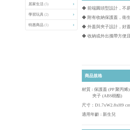
居家生活
(5)
◆ 前端圓頭型設計，不
學習玩具
(2)
◆ 附有收納保護蓋，衛
特惠商品
(1)
◆ 外蓋與夾子設計，好
◆ 收納或外出攜帶方便
商品規格
材質 : 保護蓋 (PP 聚丙烯
夾子 (ABS樹酯)
尺寸：D1.7xW2.8xH9 c
適用年齡 : 新生兒