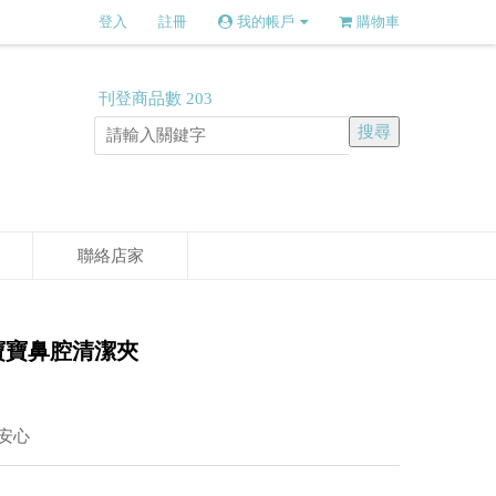
登入
註冊
我的帳戶
購物車
刊登商品數
203
聯絡店家
o-寶寶鼻腔清潔夾
安心