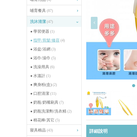
哺育餐具
(87)
洗沐清潔
(47)
學習便器
(1)
指甲/剪髮/修容
(4)
浴盆/浴網
(3)
浴巾/澡巾
(5)
洗澡用具
(6)
水溫計
(1)
爽身粉(盒)
(2)
口腔清潔
(11)
奶瓶/奶嘴刷具
(7)
奶瓶洗潔劑/洗衣精
(2)
棉花棒/其它
(5)
寢具棉品
(43)
詳細說明