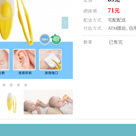
定價
71
元
網路價
宅配配送
配送方式
ATM匯款, 信
付款方式
數量
已售完