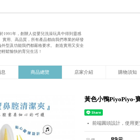
於1991年，創辦人從嬰兒洗澡玩具中得到靈感
全、實用、高品質，所有產品都由我們專業的研發
論外型及功能我們都嚴格要求。 創造實用又安全
您輕鬆愉快的育兒生活！
消息
商品總覽
店家介紹
購物須知
黃色小鴨PiyoPiy
前端圓頭設計，使用更
89
元