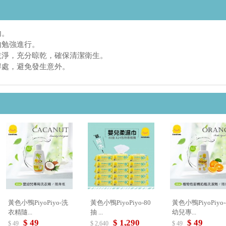
內。
勿勉強進行。
乾淨，充分晾乾，確保清潔衛生。
得處，避免發生意外。
黃色小鴨PiyoPiyo-洗
黃色小鴨PiyoPiyo-80
黃色小鴨PiyoPiyo
衣精隨...
抽 ...
幼兒專...
$ 49
$ 1,290
$ 49
$ 49
$ 2,640
$ 49