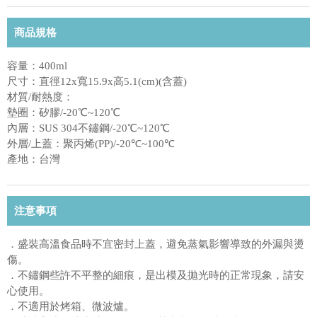
商品規格
容量：400ml
尺寸：直徑12x寬15.9x高5.1(cm)(含蓋)
材質/耐熱度：
墊圈：矽膠/-20℃~120℃
內層：SUS 304不鏽鋼/-20℃~120℃
外層/上蓋：聚丙烯(PP)/-20℃~100℃
產地：台灣
注意事項
．盛裝高溫食品時不宜密封上蓋，避免蒸氣影響導致的外漏與燙
傷。
．不鏽鋼些許不平整的細痕，是出模及拋光時的正常現象，請安
心使用。
．不適用於烤箱、微波爐。