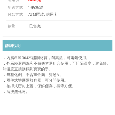
宅配配送
配送方式
ATM匯款, 信用卡
付款方式
數量
已售完
詳細說明
．內層SUS 304不鏽鋼材質，耐高溫，可電鍋使用。
．外層PP聚丙烯和不鏽鋼容器組合使用，可阻隔溫度，避免冷、
熱溫度直接接觸到寶寶的手。
．無塑化劑、不含重金屬、雙酚A。
．兩件式雙層隔熱容器，可分開使用。
．扣押式密封上蓋，保鮮儲存，攜帶方便。
．清洗無死角。