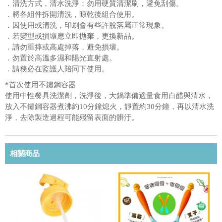
．清洗方式，清水洗淨；勿用硬質清潔刷，避免刮傷。
．將各組件拆開清洗，晾乾後組合使用。
．因使用或清洗，印刷會有些許脫落屬正常現象。
．若變型或損壞應立即拋棄，更換新品。
．請勿重摔或高處掉落，避免損壞。
．勿置於高溫多濕和陽光直射處。
．請務必在監護人陪同下使用。
*首次使用不鏽鋼容器
使用中性餐具洗潔劑，洗淨後，大鍋準備適量食用白醋與清水，
放入不鏽鋼容器煮沸約10分鐘熄火，靜置約30分鐘，再以清水洗
淨，去除製造過程可能殘留表面的髒汙。
相關商品