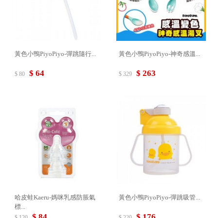
黃色小鴨PiyoPiyo-彈跳隨行...
黃色小鴨PiyoPiyo-神奇感溫...
$ 64
$ 263
$ 80
$ 329
哈皮蛙Kaeru-媽咪乳感防脹氣
黃色小鴨PiyoPiyo-彈跳吸管...
標...
$ 84
$ 176
$ 120
$ 220