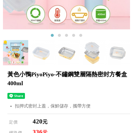
黃色小鴨PiyoPiyo-不鏽鋼雙層隔熱密封方餐盒
400ml
扣押式密封上蓋，保鮮儲存，攜帶方便
420
元
定價
336
元
網路價