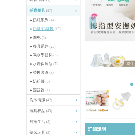
哺育餐具
(87)
奶瓶系列
(14)
奶嘴/奶嘴鍊
(19)
圍兜
(5)
餐具系列
(25)
喝水學習杯
(5)
水壺保溫瓶
(7)
替換吸管
(8)
奶粉罐
(3)
固齒器
(1)
洗沐清潔
(47)
寢具棉品
(43)
居家生活
(5)
詳細說明
學習玩具
(2)