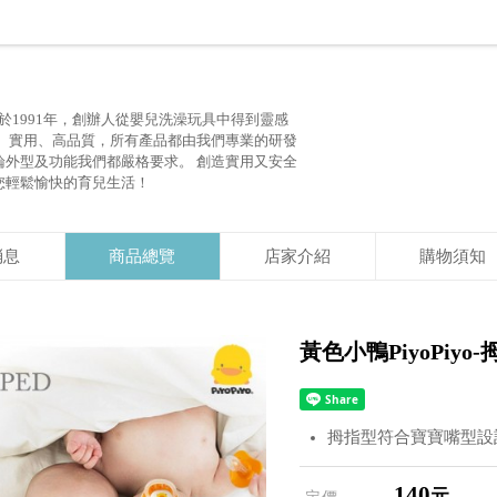
於1991年，創辦人從嬰兒洗澡玩具中得到靈感
全、實用、高品質，所有產品都由我們專業的研發
論外型及功能我們都嚴格要求。 創造實用又安全
您輕鬆愉快的育兒生活！
消息
商品總覽
店家介紹
購物須知
黃色小鴨PiyoPiy
拇指型符合寶寶嘴型設
140
元