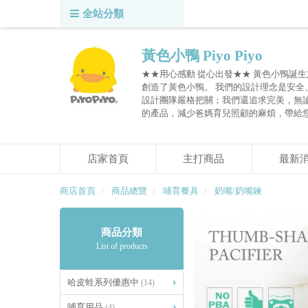
全站分類
黃色小鴨 Piyo Piyo
★★用心感動 從心出發★★ 黃色小鴨誕生
創造了黃色小鴨。 我們的設計理念是安
設計團隊嚴格把關；我們還追求完美，無
的產品，減少爸媽育兒照顧的麻煩，帶給
店家首頁
主打商品
最新
商店首頁
商品總覽
哺育餐具
奶嘴/奶嘴鍊
商品分類
List of products
哈皮蛙系列優惠中
(14)
哺育用品
(4)