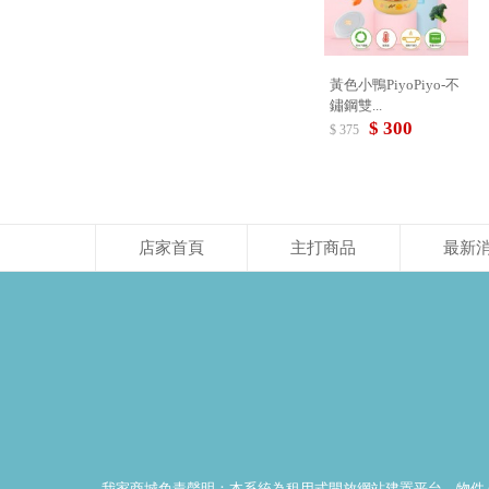
黃色小鴨PiyoPiyo-不
鏽鋼雙...
$ 300
$ 375
店家首頁
主打商品
最新
我家商城免責聲明：本系統為租用式開放網站建置平台，物件 