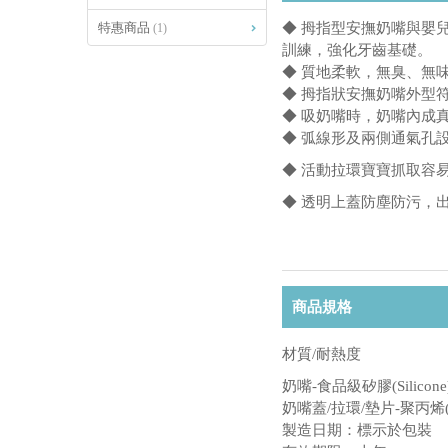
特惠商品
◆ 拇指型安撫奶嘴與嬰
(1)
訓練，強化牙齒基礎。
◆ 質地柔軟，無臭、無
◆ 拇指狀安撫奶嘴外型
◆ 吸奶嘴時，奶嘴內成
◆ 弧線形及兩側通氣孔
◆ 活動拉環寶寶抓取容
◆ 透明上蓋防塵防污，
商品規格
材質/耐熱度
奶嘴-食品級矽膠(Silicone
奶嘴蓋/拉環/墊片-聚丙烯(P
製造日期：標示於包裝