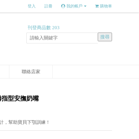
登入
註冊
我的帳戶
購物車
刊登商品數
203
聯絡店家
o-拇指型安撫奶嘴
計，幫助寶貝下顎訓練！