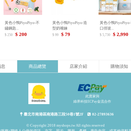
黃色小鴨PiyoPiyo-不
黃色小鴨PiyoPiyo-造
黃色小鴨PiyoPiyo
鏽鋼匙...
型奶嘴鍊
口徑玻...
$ 200
$ 79
$ 2,990
$ 250
$ 99
$ 5,730
消息
商品總覽
店家介紹
購物須知
此賣家與
綠界科技ECPay金流合作
臺北市南港區南港路三段50巷1號2F
02-27893636
© Copyright 2018 myshops.tw All rights reserved
(服務) 聯絡人公佈的資訊、文字、照片、圖形、產權、廣告內容、或其他資