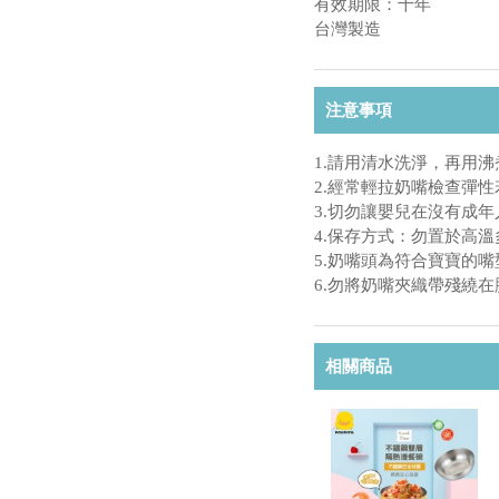
有效期限：十年
台灣製造
注意事項
1.請用清水洗淨，再用
2.經常輕拉奶嘴檢查彈
3.切勿讓嬰兒在沒有成
4.保存方式：勿置於高
5.奶嘴頭為符合寶寶的
6.勿將奶嘴夾織帶殘繞
相關商品