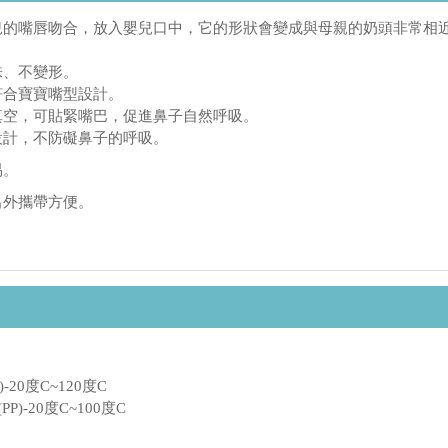
兒的嘴唇吻合，放入嬰兒口中，它的形狀會變成與母親的奶頭非常相
味、不變形。
符合寶寶嘴型設計。
真空，可貼緊嘴巴，促進鼻子自然呼吸。
設計，不防礙鼻子的呼吸。
易。
出外攜帶方便。
)-20度C~120度C
P)-20度C~100度C