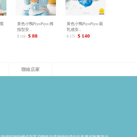
-寬
黃色小鴨PiyoPiyo-拇
黃色小鴨PiyoPiyo-親
指型安...
乳感安...
$ 88
$ 140
$ 110
$ 175
聯絡店家
料若有侵犯智財權或與客戶聯絡交易過程中若衍生民事或刑事等法