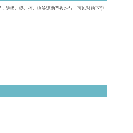
近，讓吸、嚼、擠、嚥等運動重複進行，可以幫助下顎