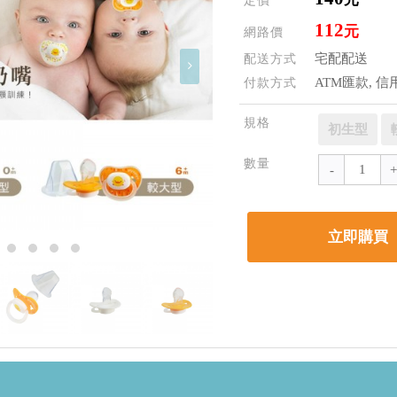
定價
112
元
網路價
宅配配送
配送方式
ATM匯款, 信
付款方式
規格
初生型
數量
立即購買