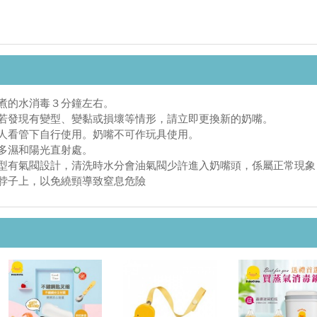
沸煮的水消毒３分鐘左右。
性若發現有變型、變黏或損壞等情形，請立即更換新的奶嘴。
年人看管下自行使用。奶嘴不可作玩具使用。
溫多濕和陽光直射處。
嘴型有氣閥設計，清洗時水分會油氣閥少許進入奶嘴頭，係屬正常現
在脖子上，以免繞頸導致窒息危險