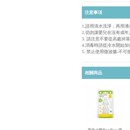
注意事項
1.請用清水洗淨，再用
2.切勿讓嬰兒在沒有成
3. 請注意不要從高處掉
4.消毒時請從冷水開始
5. 禁止使用微波爐-
相關商品
黃色小鴨PiyoPiyo-媽