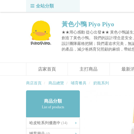
全站分類
黃色小鴨 Piyo Piyo
★★用心感動 從心出發★★ 黃色小鴨誕生
創造了黃色小鴨。 我們的設計理念是安
設計團隊嚴格把關；我們還追求完美，無
的產品，減少爸媽育兒照顧的麻煩，帶給
店家首頁
主打商品
最新
商店首頁
商品總覽
哺育餐具
奶瓶系列
商品分類
List of products
哈皮蛙系列優惠中
(14)
哺育用品
(4)