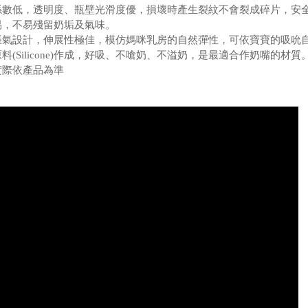
係數低，透明度、瓶壁光滑度優，損壞時產生裂紋不會裂成碎片，安
易，不易殘留奶垢及氣味。
脹氣設計，伸展性極佳，模仿媽咪乳房的自然彈性，可依寶寶的吸吮
料(Silicone)作成，好吸、不嗆奶、不溢奶，是最適合作奶嘴的材質
實際依產品為準