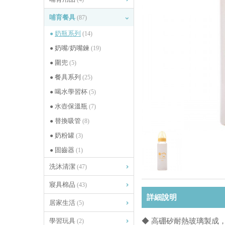
哺育餐具
(87)
奶瓶系列
(14)
奶嘴/奶嘴鍊
(19)
圍兜
(5)
餐具系列
(25)
喝水學習杯
(5)
水壺保溫瓶
(7)
替換吸管
(8)
奶粉罐
(3)
固齒器
(1)
洗沐清潔
(47)
寢具棉品
(43)
詳細說明
居家生活
(5)
學習玩具
◆ 高硼矽耐熱玻璃製成，
(2)