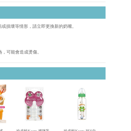
黏或損壞等情形，請立即更換新的奶嘴。
熱，可能會造成燙傷。
-多
哈皮蛙Kaeru-媽咪乳
哈皮蛙Kaeru-PES自