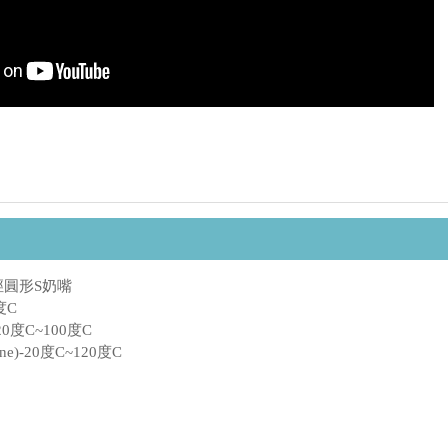
徑圓形S奶嘴
度C
0度C~100度C
e)-20度C~120度C
裝