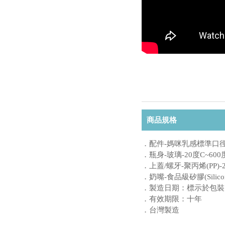
商品規格
．配件-媽咪乳感標準口
．瓶身-玻璃-20度C~600
．上蓋/螺牙-聚丙烯(PP)-2
．奶嘴-食品級矽膠(Silicon
．製造日期：標示於包
．有效期限：十年
．台灣製造