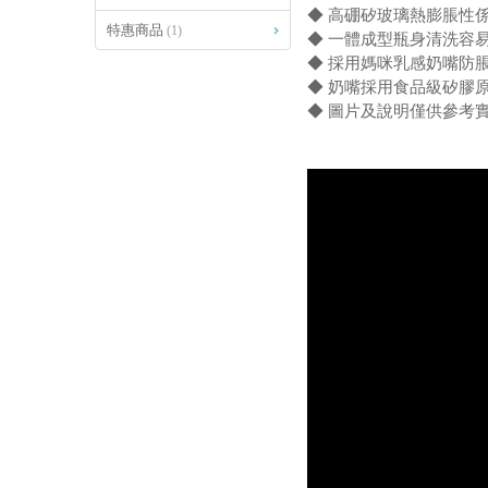
◆ 高硼矽玻璃熱膨脹性
特惠商品
(1)
◆ 一體成型瓶身清洗容
◆ 採用媽咪乳感奶嘴防
◆ 奶嘴採用食品級矽膠原
◆ 圖片及說明僅供參考