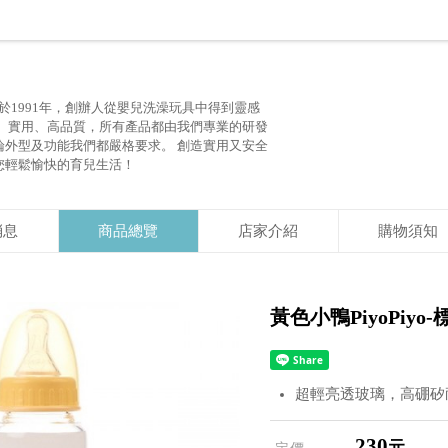
於1991年，創辦人從嬰兒洗澡玩具中得到靈感
全、實用、高品質，所有產品都由我們專業的研發
論外型及功能我們都嚴格要求。 創造實用又安全
您輕鬆愉快的育兒生活！
消息
商品總覽
店家介紹
購物須知
黃色小鴨PiyoPiyo
超輕亮透玻璃，高硼矽
230
元