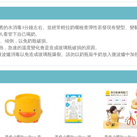
沸煮的水消毒3分鐘左右。並經常輕拉奶嘴檢查彈性若發現有變型、變
年人看管下自己喝奶。
落、傾倒，以免奶瓶破損。
加熱，急速的溫度變化會是造成玻璃瓶破損的原因。
不可微波爐消毒以免造成玻璃瓶爆裂。請勿以奶瓶裝牛奶放入微波爐中加
黃色小鴨PiyoPiyo-造
黃色小鴨PiyoPiyo-媽
黃色小鴨PiyoPiyo