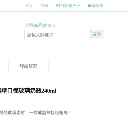
登入
註冊
我的帳戶
購物車
刊登商品數
203
聯絡店家
-標準口徑玻璃奶瓶240ml
耐熱玻璃素材，一體成型無接縫瓶身！