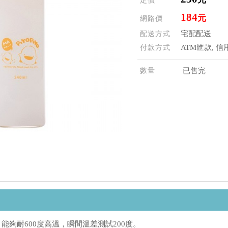
定價
184
元
網路價
宅配配送
配送方式
ATM匯款, 信
付款方式
數量
已售完
能夠耐600度高溫，瞬間溫差測試200度。