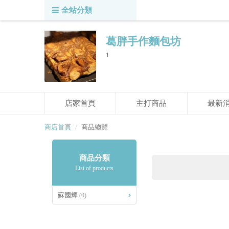
全站分類
葛胖手作麵包坊
1
店家首頁
主打商品
最新
商店首頁
商品總覽
商品分類
List of products
蘇國輝
(0)