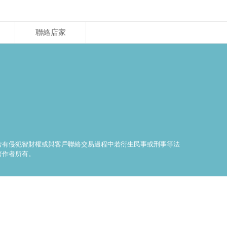
聯絡店家
料若有侵犯智財權或與客戶聯絡交易過程中若衍生民事或刑事等法
著作者所有。