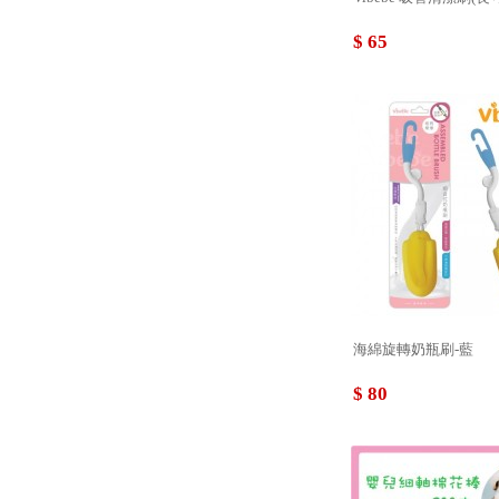
$ 65
海綿旋轉奶瓶刷-藍
$ 80