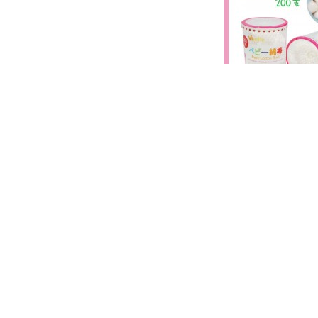
嬰兒細軸棉花棒
$ 49
店家首頁
主打商品
最新