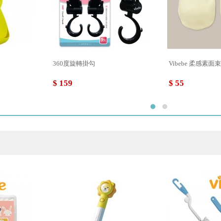
360度旋轉掛勾
Vibebe 柔感素面
$ 159
$ 55