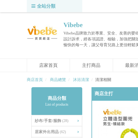
全站分類
Vibebe
Vibebe品牌致力於專業、安全、友善的
設計訴求，經各項認證、檢驗，加強把關
愉快的每一天，讓父母育兒路上更佳輕鬆
店家首頁
主打商品
最新
商店首頁
商品總覽
沐浴清潔
清潔相關
商店主打
商品分類
List of products
紗布/手套/服飾
(28)
居家外出用品
(62)