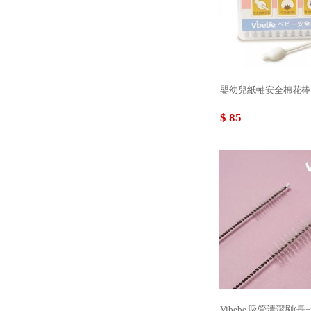
嬰幼兒紙軸安全棉花棒
$ 85
Vibebe 吸管清潔刷(長+