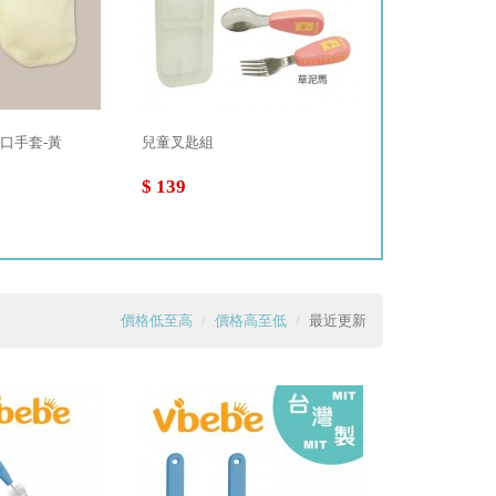
束口手套-黃
兒童叉匙組
Vibebe 柔
$ 139
$ 55
價格低至高
價格高至低
最近更新