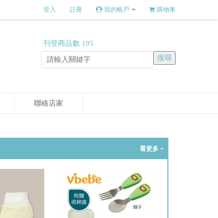
登入
註冊
我的帳戶
購物車
刊登商品數
195
聯絡店家
看更多 +