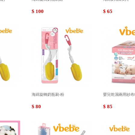
$ 100
$ 65
海綿旋轉奶瓶刷-粉
嬰兒乾濕兩用紗布
$ 80
$ 85