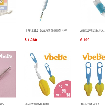
【芽比兔】兒童智能監控挖耳棒
尼龍旋轉奶瓶刷組
$ 1,280
$ 100
短)
海綿旋轉奶瓶刷組
海綿奶嘴刷2入