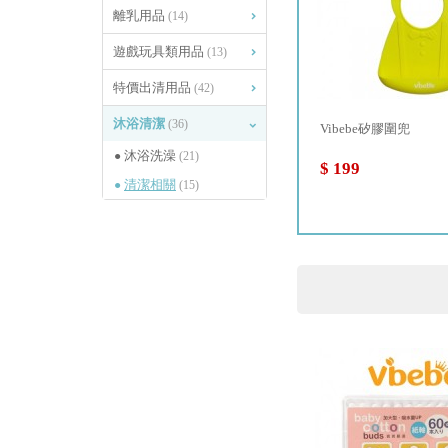
離乳用品
(14)
遊戲玩具類用品
(13)
特價出清用品
(42)
沐浴清潔
(36)
-粉
海洋矽膠洗澡玩具
Vibebe矽膠圍兜
沐浴洗澡
(21)
$ 79
$ 199
清潔相關
(15)