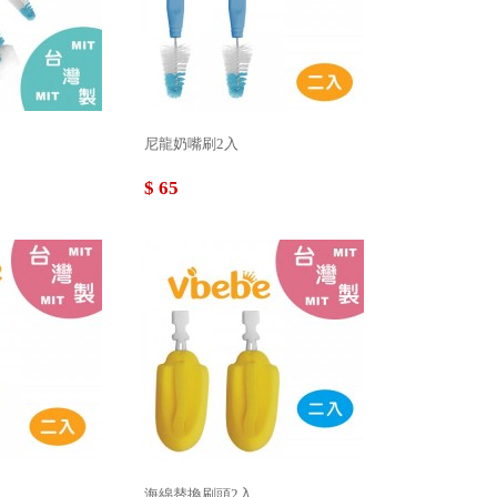
尼龍奶嘴刷2入
$ 65
海綿替換刷頭2入