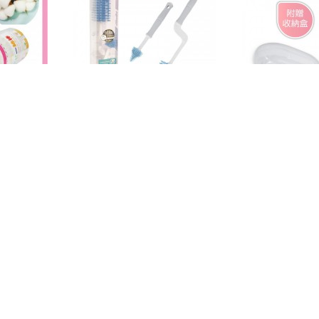
360度矽膠旋轉奶瓶刷組
指套型乳牙刷
$ 290
$ 55
消息
商品總覽
店家介紹
購物須知
此賣家與