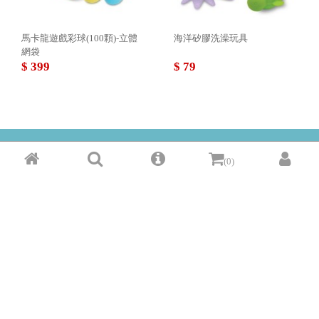
馬卡龍遊戲彩球(100顆)-立體
海洋矽膠洗澡玩具
網袋
$ 399
$ 79
(0)
此賣家與
綠界科技ECPay金流合作
新北市板橋區館前西路160巷13號
-
© Copyright 2018 myshops.tw All rights reserved
我家商城免責聲明：本系統為租用式開放網站建置平台，物件 (服務) 聯絡
人公佈的資訊、文字、照片、圖形、產權、廣告內容、或其他資料若有侵