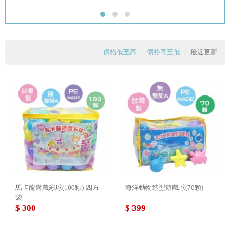
價格低至高
價格高至低
最近更新
馬卡龍遊戲彩球(100顆)-四方
海洋動物造型遊戲球(70顆)
袋
$ 300
$ 399