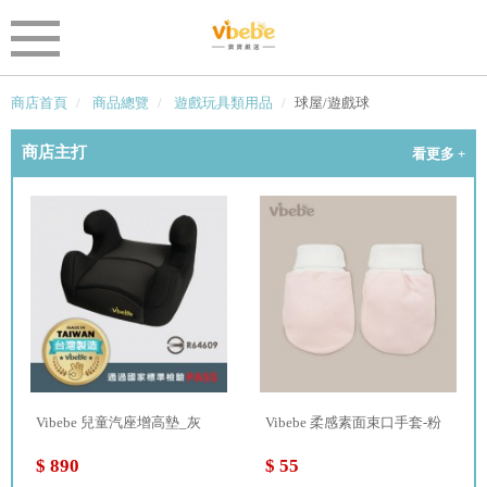
商店首頁
商品總覽
遊戲玩具類用品
球屋/遊戲球
商店主打
看更多 +
Vibebe 兒童汽座增高墊_灰
Vibebe 柔感素面束口手套-粉
$ 890
$ 55