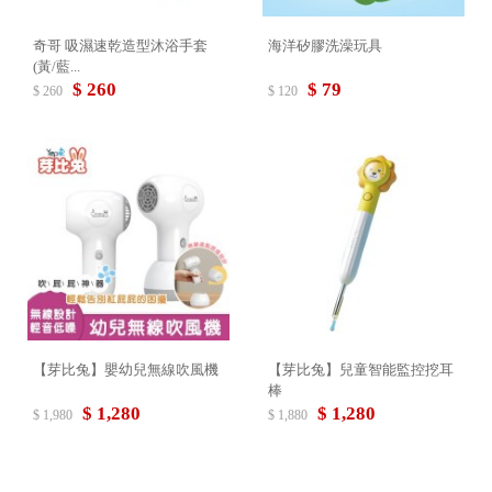
奇哥 吸濕速乾造型沐浴手套
海洋矽膠洗澡玩具
(黃/藍...
$ 260
$ 79
$ 260
$ 120
【芽比兔】嬰幼兒無線吹風機
【芽比兔】兒童智能監控挖耳
棒
$ 1,280
$ 1,280
$ 1,980
$ 1,880