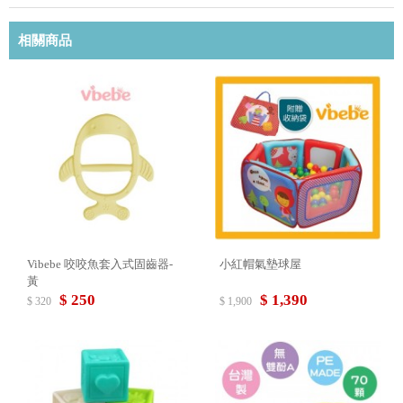
相關商品
Vibebe 咬咬魚套入式固齒器-
小紅帽氣墊球屋
黃
$ 250
$ 1,390
$ 320
$ 1,900