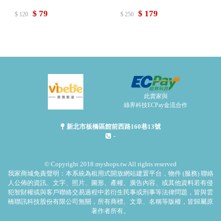
$ 79
$ 179
$ 120
$ 250
此賣家與
綠界科技ECPay金流合作
新北市板橋區館前西路160巷13號
-
© Copyright 2018 myshops.tw All rights reserved
我家商城免責聲明：本系統為租用式開放網站建置平台，物件 (服務) 聯絡
人公佈的資訊、文字、照片、圖形、產權、廣告內容、或其他資料若有侵
犯智財權或與客戶聯絡交易過程中若衍生民事或刑事等法律問題，皆與雲
橋聯訊科技股份有限公司無關，所有商標、文章、名稱等版權，皆歸屬原
著作者所有。