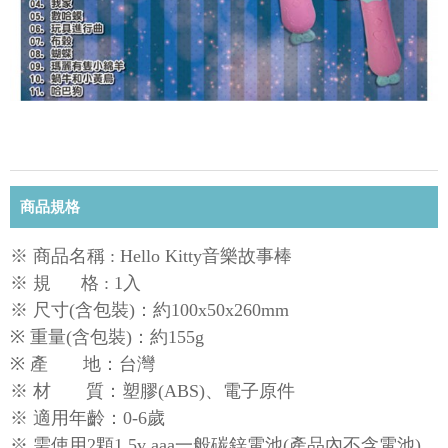
商品規格
※ 商品名稱 : Hello Kitty音樂故事棒
※ 規 格 : 1入
※ 尺寸(含包裝)：約100x50x260mm
※ 重量(含包裝)：約155g
※ 產 地：台灣
※ 材 質：塑膠(ABS)、電子原件
※ 適用年齡：0-6歲
※ 需使用2顆1.5v aaa一般碳鋅電池(產品內不含電池)