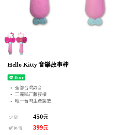
Hello Kitty 音樂故事棒
全部台灣錄音
三麗鷗正版授權
唯一台灣生產製造
450
元
定價
399
元
網路價