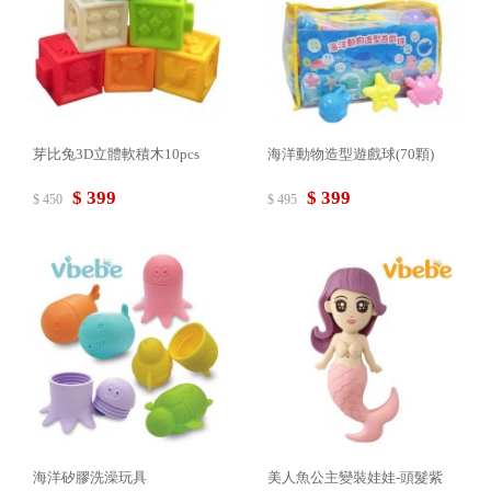
芽比兔3D立體軟積木10pcs
海洋動物造型遊戲球(70顆)
$ 399
$ 399
$ 450
$ 495
海洋矽膠洗澡玩具
美人魚公主變裝娃娃-頭髮紫