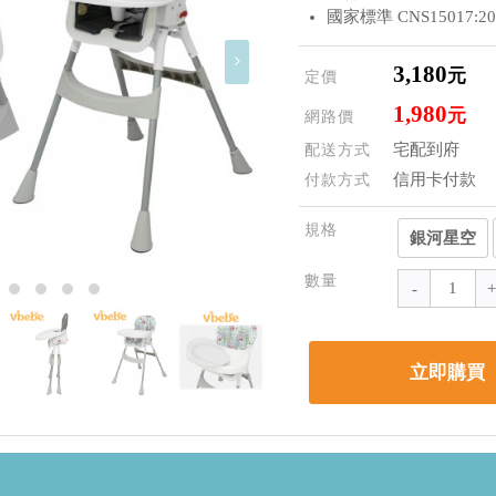
國家標準 CNS15017:20
3,180
元
定價
1,980
元
網路價
宅配到府
配送方式
信用卡付款
付款方式
規格
銀河星空
數量
立即購買