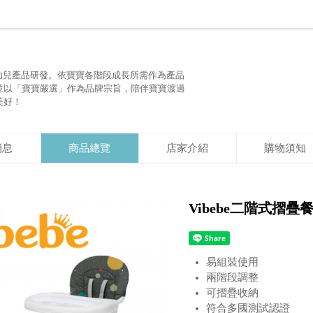
嬰幼兒產品研發。依寶寶各階段成長所需作為產品
並以「寶寶嚴選」作為品牌宗旨，陪伴寶寶渡過
美好！
消息
商品總覽
店家介紹
購物須知
Vibebe二階式摺疊
易組裝使用
兩階段調整
可摺疊收納
符合多國測試認證