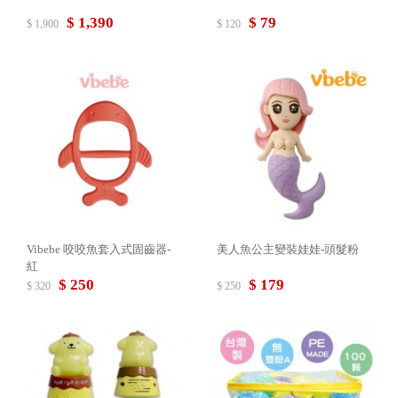
$ 1,390
$ 79
$ 1,900
$ 120
Vibebe 咬咬魚套入式固齒器-
美人魚公主變裝娃娃-頭髮粉
紅
$ 250
$ 179
$ 320
$ 250