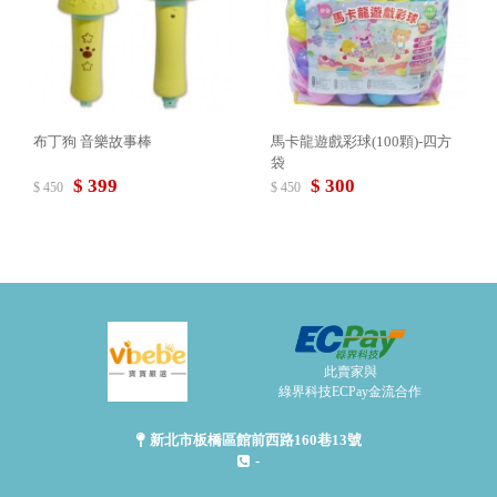
布丁狗 音樂故事棒
馬卡龍遊戲彩球(100顆)-四方
袋
$ 399
$ 300
$ 450
$ 450
此賣家與
綠界科技ECPay金流合作
新北市板橋區館前西路160巷13號
-