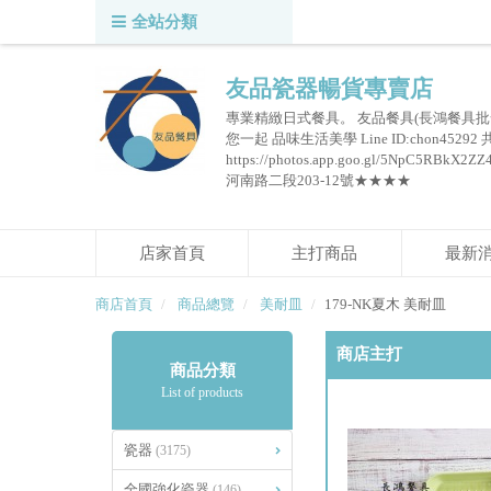
全站分類
友品瓷器暢貨專賣店
專業精緻日式餐具。 友品餐具(長鴻餐具批
您一起 品味生活美學 Line ID:chon45292
https://photos.app.goo.gl/5NpC
河南路二段203-12號★★★★
店家首頁
主打商品
最新
商店首頁
商品總覽
美耐皿
179-NK夏木 美耐皿
商店主打
商品分類
List of products
瓷器
(3175)
全國強化瓷器
(146)