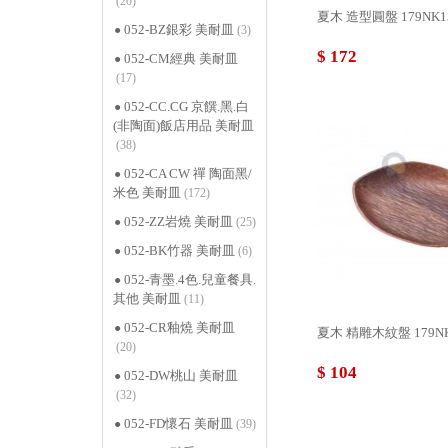
(20)
夏木 造型圓盤 179NK138
052-BZ銀彩 美耐皿
(3)
$ 172
052-CM經典 美耐皿
(17)
052-CC.CG 京饌.黑.白
(非陶面)飯店用品 美耐皿
(38)
052-CA CW 禪 陶面黑/
米色 美耐皿
(172)
052-ZZ岩燒 美耐皿
(25)
052-BK竹器 美耐皿
(6)
052-青墨.4色.兒童餐具.
其他 美耐皿
(11)
052-CR釉燒 美耐皿
夏木 精雕木紋盤 179NK1
(20)
$ 104
052-DW桃山 美耐皿
(32)
052-FD懷石 美耐皿
(39)