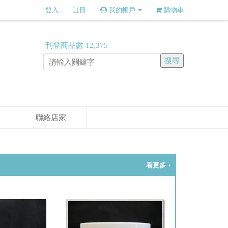
登入
註冊
我的帳戶
購物車
刊登商品數
12,375
聯絡店家
看更多 +