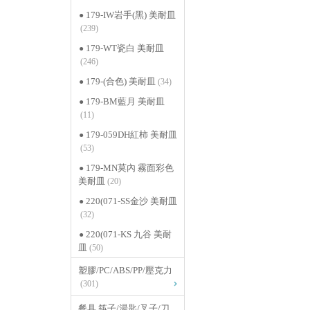
179-IW岩手(黑) 美耐皿
(239)
179-WT瓷白 美耐皿
(246)
179-(合色) 美耐皿
(34)
179-BM藍月 美耐皿
(11)
179-059DH紅柿 美耐皿
(53)
179-MN莫內 霧面彩色
美耐皿
(20)
220(071-SS金沙 美耐皿
(32)
220(071-KS 九谷 美耐
皿
(50)
塑膠/PC/ABS/PP/壓克力
(301)
餐具 筷子/湯匙/叉子/刀