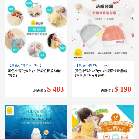
黃色小鴨 Piyo Piyo
黃色小鴨 Piyo Piyo
黃色小鴨Piyo Piyo-舒柔竹棉多功能
黃色小鴨PiyoPiyo-針織橫條造型帽
巾(黃)
(熊耳造型/兔耳造型)
$ 483
$ 190