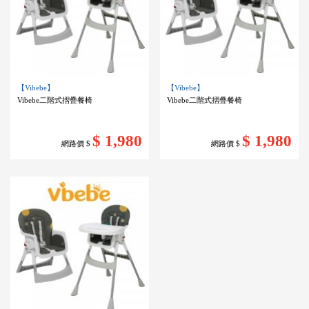
Vibebe
Vibebe
Vibebe二階式摺疊餐椅
Vibebe二階式摺疊餐椅
$ 1,980
$ 1,980