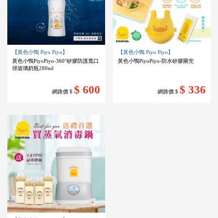
黃色小鴨 Piyo Piyo
黃色小鴨 Piyo Piyo
黃色小鴨PiyoPiyo-360°矽膠防護寬口
黃色小鴨PiyoPiyo-防水矽膠圍兜
徑玻璃奶瓶280ml
$ 600
$ 336