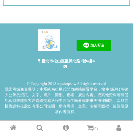
臺北市松山區復興北路1號6樓-6
-
© Copyright 2018 myshops.tw All rights reserved
我家商城免責聲明：本系統為租用式開放網站建置平台，物件 (服務) 聯絡
人公佈的資訊、文字、照片、圖形、產權、廣告內容、或其他資料若有侵
犯智財權或與客戶聯絡交易過程中若衍生民事或刑事等法律問題，皆與雲
橋聯訊科技股份有限公司無關，所有商標、文章、名稱等版權，皆歸屬原
著作者所有。
(0)