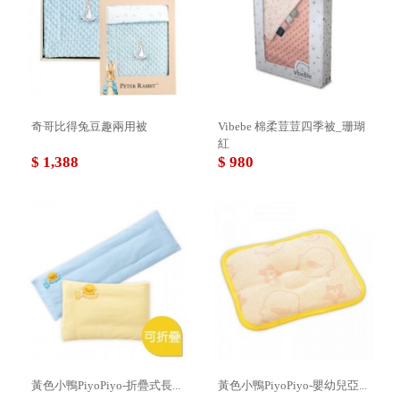
奇哥比得兔豆趣兩用被
Vibebe 棉柔荳荳四季被_珊瑚
紅
$ 1,388
$ 980
黃色小鴨PiyoPiyo-折疊式長...
黃色小鴨PiyoPiyo-嬰幼兒亞...