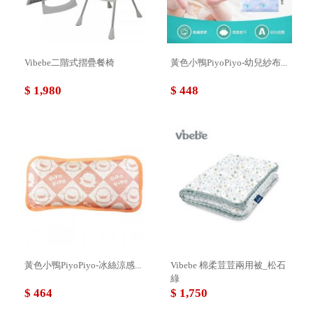
Vibebe二階式摺疊餐椅
黃色小鴨PiyoPiyo-幼兒紗布...
$ 1,980
$ 448
黃色小鴨PiyoPiyo-冰絲涼感...
Vibebe 棉柔荳荳兩用被_松石
綠
$ 464
$ 1,750