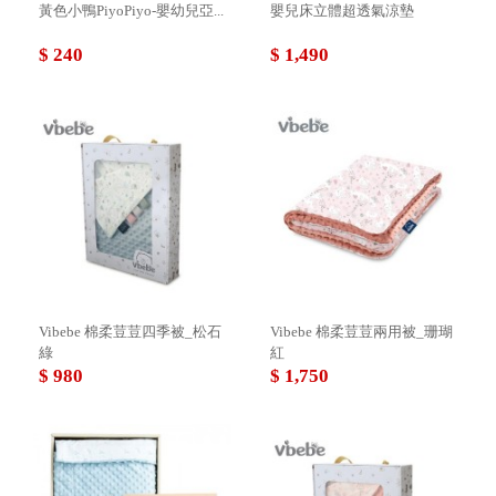
黃色小鴨PiyoPiyo-嬰幼兒亞...
嬰兒床立體超透氣涼墊
$ 240
$ 1,490
Vibebe 棉柔荳荳四季被_松石
Vibebe 棉柔荳荳兩用被_珊瑚
綠
紅
$ 980
$ 1,750