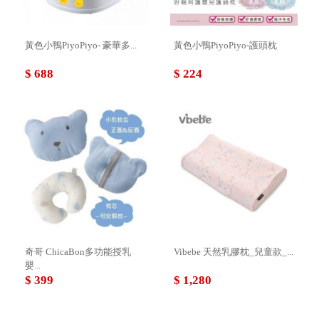
黃色小鴨PiyoPiyo- 豪華多...
黃色小鴨PiyoPiyo-護頭枕
$ 688
$ 224
奇哥 ChicaBon多功能授乳
Vibebe 天然乳膠枕_兒童款_...
嬰...
$ 399
$ 1,280