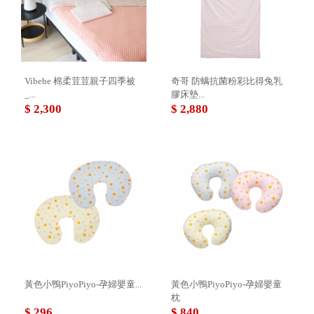
Vibebe 棉柔荳荳親子四季被
奇哥 防螨抗菌粉彩比得兔乳
_...
膠床墊...
$ 2,300
$ 2,880
黃色小鴨PiyoPiyo-孕婦嬰童...
黃色小鴨PiyoPiyo-孕婦嬰童
枕
$ 296
$ 840