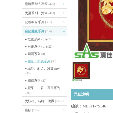
琉璃藝術品專區
(426)
獎盃系列、獎章
(483)
玻璃櫥窗系列
(397)
金箔雕畫系列
(204)
框畫系列 (小)
(78)
框畫系列 (大)
(22)
圓滿系列
(8)
圓形、如意系列
(35)
絨沙、彩金、雅致系列
(25)
櫥窗系列
(20)
豐采、古香、禪風系列
(16)
詳細說明
獎狀框、名牌、旗幟
(101)
編號：MHSTF-75146
匾額
(183)