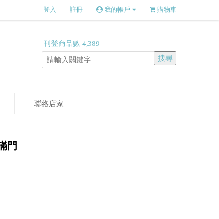
登入
註冊
我的帳戶
購物車
刊登商品數
4,389
聯絡店家
李滿門