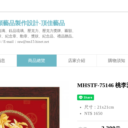
額藝品製作設計-頂佳藝品
琉璃、鈺品琉璃、壓克力、壓克力獎牌、匾額、
章、紀念章、勳章、獎狀、紀念品、禮品贈品。
 E-mail：raw@ms15.hinet.net
消息
商品總覽
店家介紹
購物須知
MHSTF-75146 桃
尺寸：21x21cm
NT$ 1650