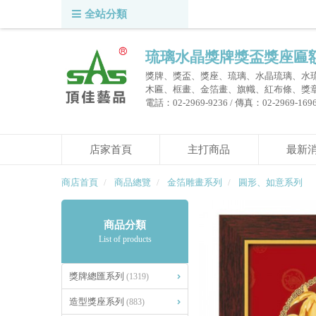
全站分類
琉璃水晶獎牌獎盃獎座匾
獎牌、獎盃、獎座、琉璃、水晶琉璃、水
木匾、框畫、金箔畫、旗幟、紅布條、獎
電話：02-2969-9236 / 傳真：02-2969-1696 /
店家首頁
主打商品
最新
商店首頁
商品總覽
金箔雕畫系列
圓形、如意系列
商品分類
List of products
獎牌總匯系列
(1319)
造型獎座系列
(883)