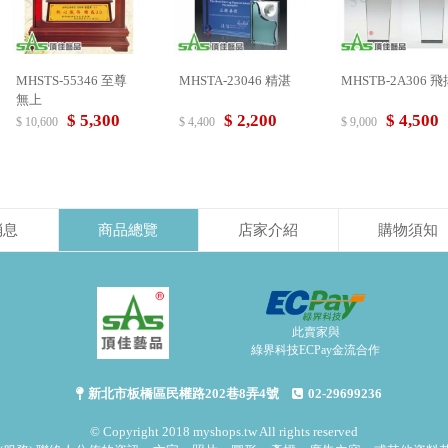
MHSTS-55346 至尊
MHSTA-23046 精湛
MHSTB-2A306 
無上
$ 5,300
$ 2,200
$ 4,500
$ 10,600
$ 4,400
$ 9,000
消息
商品總覽
店家介紹
購物須知
此賣家與
綠界科技ECPay金流合作
新北市板橋區民權路202巷8弄4號
02-29699236
© Copyright 2018 myshops.tw All rights reserved