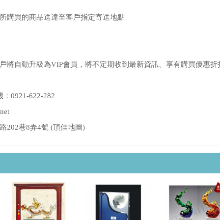
所購買的商品送達至客戶指定寄送地點
戶將自動升級為VIP會員，將不定期收到最新資訊、享有購買優惠折
：0921-622-282
net
02巷8弄4號 (
頂佳地圖
)