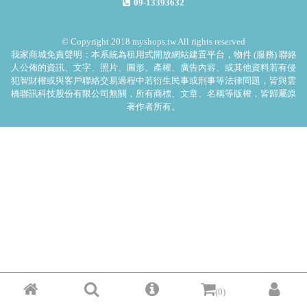
09-13393632
© Copyright 2018 myshops.tw All rights reserved
我家商城免責聲明：本系統為租用式開放網站建置平台，物件 (服務) 聯絡
人公佈的資訊、文字、照片、圖形、產權、廣告內容、或其他資料若有侵
犯智財權或與客戶聯絡交易過程中若衍生民事或刑事等法律問題，皆與雲
橋聯訊科技股份有限公司無關，所有商標、文章、名稱等版權，皆歸屬原
著作者所有。
(0)