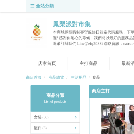
全站分類
鳳梨派對市集
本商城採預購制專營服飾日韓泰代購服務，下單後
週! 感謝你耐心的等候，我們將以最好的服務
追蹤訂閱我們 Line@eiq2988i 聯絡資訊：catcat430@g
店家首頁
主打商品
最新
商店首頁
商品總覽
生活用品
食品
商店主打
商品分類
List of products
女裝
(60)
配件
(3)