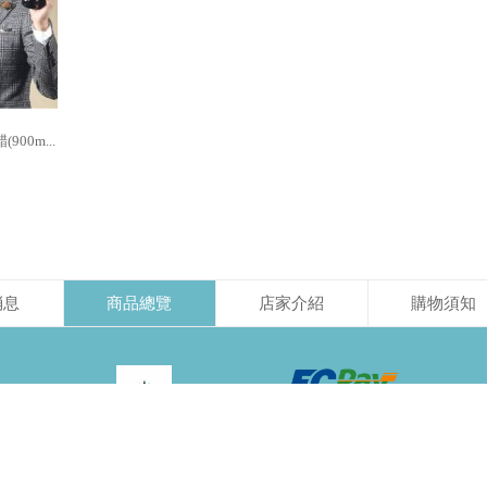
00m...
消息
商品總覽
店家介紹
購物須知
此賣家與
綠界科技ECPay金流合作
新北市新莊區瓊林路
-