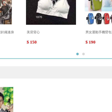
衩針織連身
美背背心
男女運動手機臂包
$ 150
$ 190