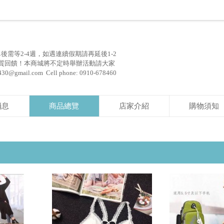
需等2-4週，如遇連續假期請再延後1-2
品質回饋！本商城將不定時舉辦活動請大家
mail.com Cell phone: 0910-678460
消息
商品總覽
店家介紹
購物須知