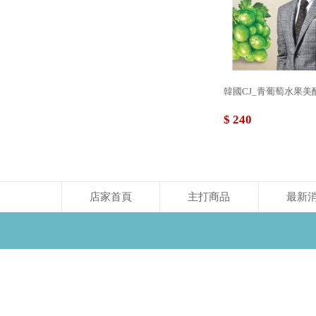
韓國CJ_青葡萄水果美醋(9
$ 240
店家首頁
主打商品
最新