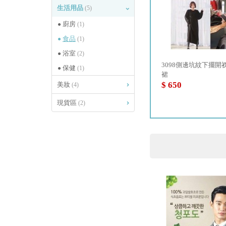
生活用品
(5)
廚房
(1)
食品
(1)
浴室
(2)
韓國爆款雙層寬褲
3098側邊坑紋下擺開
保健
(1)
裙
$ 390
$ 650
美妝
(4)
現貨區
(2)