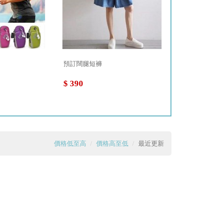
預訂闊腿短褲
9052V領寬
$ 390
$ 550
價格低至高
價格高至低
最近更新