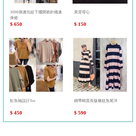
3098側邊坑紋下擺開衩針織連
美背背心
身裙
$ 650
$ 150
魟魚袖設計Tee
綁帶棉質長版條紋魚尾洋
$ 450
$ 590