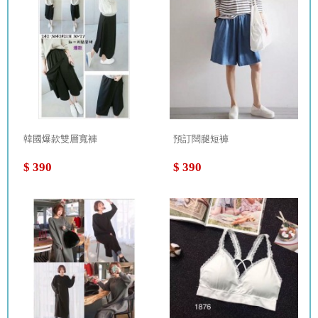
韓國爆款雙層寬褲
預訂闊腿短褲
$ 390
$ 390