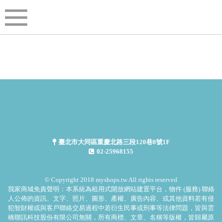
臺北市大同區重慶北路三段120巷8號1F
02-25968155
© Copyright 2018 myshops.tw All rights reserved
我家商城免責聲明：本系統為租用式開放網站建置平台，物件 (服務) 聯絡
人公佈的資訊、文字、照片、圖形、產權、廣告內容、或其他資料若有侵
犯智財權或與客戶聯絡交易過程中若衍生民事或刑事等法律問題，皆與雲
橋聯訊科技股份有限公司無關，所有商標、文章、名稱等版權，皆歸屬原