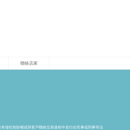
聯絡店家
料若有侵犯智財權或與客戶聯絡交易過程中若衍生民事或刑事等法