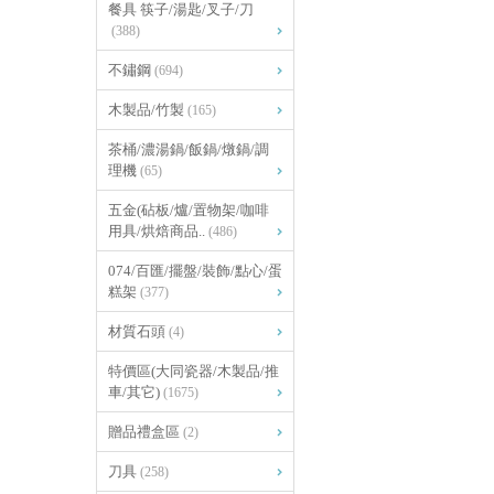
餐具 筷子/湯匙/叉子/刀
(388)
不鏽鋼
(694)
木製品/竹製
(165)
茶桶/濃湯鍋/飯鍋/燉鍋/調
理機
(65)
五金(砧板/爐/置物架/咖啡
用具/烘焙商品..
(486)
074/百匯/擺盤/裝飾/點心/蛋
糕架
(377)
材質石頭
(4)
特價區(大同瓷器/木製品/推
車/其它)
(1675)
贈品禮盒區
(2)
刀具
(258)