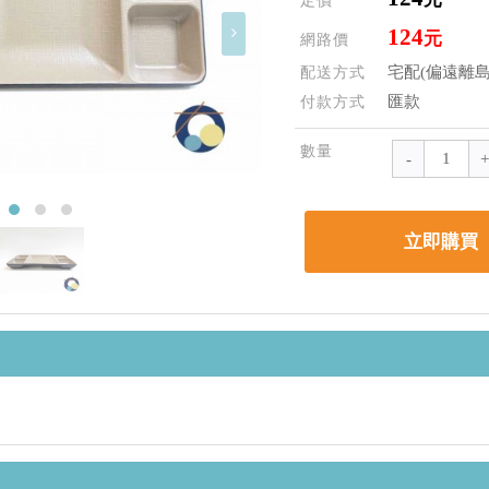
定價
124
元
網路價
宅配(偏遠離島
配送方式
匯款
付款方式
數量
立即購買