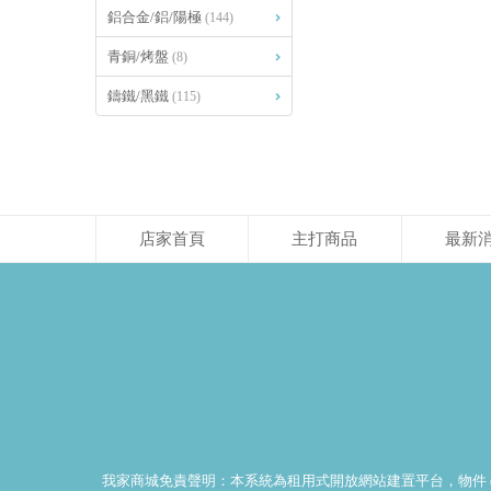
鋁合金/鋁/陽極
(144)
青銅/烤盤
(8)
鑄鐵/黑鐵
(115)
店家首頁
主打商品
最新
我家商城免責聲明：本系統為租用式開放網站建置平台，物件 