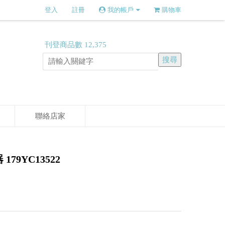
登入
註冊
我的帳戶
購物車
刊登商品數
12,375
聯絡店家
79YC13522