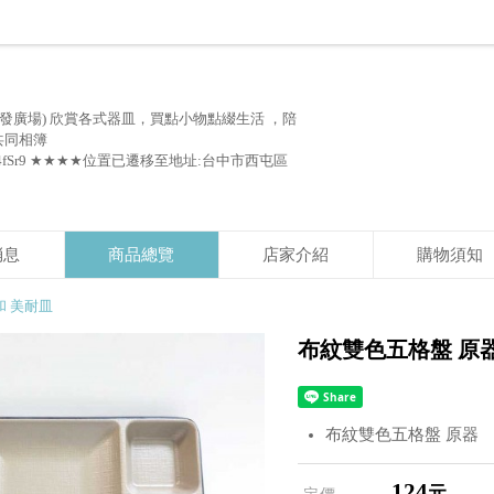
發廣場) 欣賞各式器皿，買點小物點綴生活 ，陪
 共同相簿
5RBkX2ZZ4fSr9 ★★★★位置已遷移至地址:台中市西屯區
消息
商品總覽
店家介紹
購物須知
和 美耐皿
布紋雙色五格盤 原器 1
布紋雙色五格盤 原器
124
元