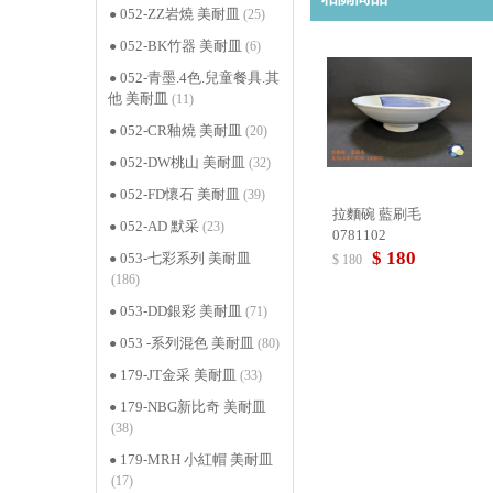
052-ZZ岩燒 美耐皿
(25)
052-BK竹器 美耐皿
(6)
052-青墨.4色.兒童餐具.其
他 美耐皿
(11)
052-CR釉燒 美耐皿
(20)
052-DW桃山 美耐皿
(32)
052-FD懷石 美耐皿
(39)
拉麵碗 藍刷毛
052-AD 默采
(23)
0781102
$ 180
053-七彩系列 美耐皿
$ 180
(186)
053-DD銀彩 美耐皿
(71)
053 -系列混色 美耐皿
(80)
179-JT金采 美耐皿
(33)
179-NBG新比奇 美耐皿
(38)
179-MRH 小紅帽 美耐皿
(17)