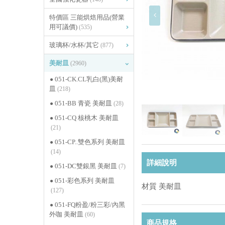
特價區 三能烘焙用品(營業
用可議價)
(535)
玻璃杯/水杯/其它
(877)
美耐皿
(2960)
051-CK.CL乳白(黑)美耐
皿
(218)
051-BB 青瓷 美耐皿
(28)
051-CQ 核桃木 美耐皿
(21)
051-CP..雙色系列 美耐皿
(14)
詳細說明
051-DC雙銀黑 美耐皿
(7)
051-彩色系列 美耐皿
材質 美耐皿
(127)
051-FQ粉盈/粉三彩/內黑
外咖 美耐皿
(60)
商品規格