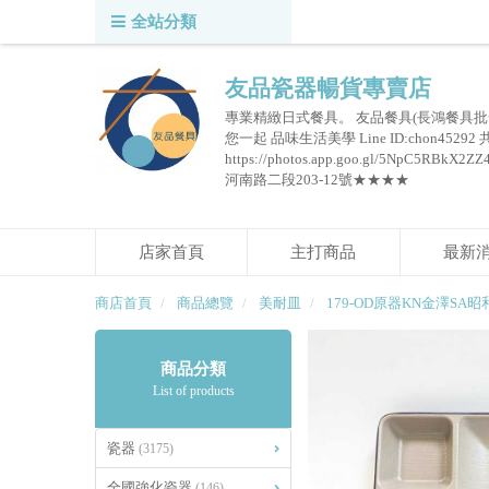
全站分類
友品瓷器暢貨專賣店
專業精緻日式餐具。 友品餐具(長鴻餐具批
您一起 品味生活美學 Line ID:chon45292
https://photos.app.goo.gl/5NpC
河南路二段203-12號★★★★
店家首頁
主打商品
最新
商店首頁
商品總覽
美耐皿
179-OD原器KN金澤SA昭
商品分類
List of products
瓷器
(3175)
全國強化瓷器
(146)