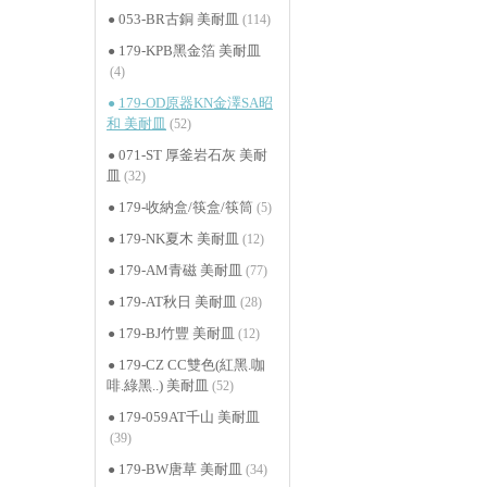
053-BR古銅 美耐皿
(114)
179-KPB黑金箔 美耐皿
(4)
179-OD原器KN金澤SA昭
和 美耐皿
(52)
071-ST 厚釜岩石灰 美耐
皿
(32)
179-收納盒/筷盒/筷筒
(5)
179-NK夏木 美耐皿
(12)
179-AM青磁 美耐皿
(77)
179-AT秋日 美耐皿
(28)
179-BJ竹豐 美耐皿
(12)
179-CZ CC雙色(紅黑.咖
啡.綠黑..) 美耐皿
(52)
179-059AT千山 美耐皿
(39)
179-BW唐草 美耐皿
(34)