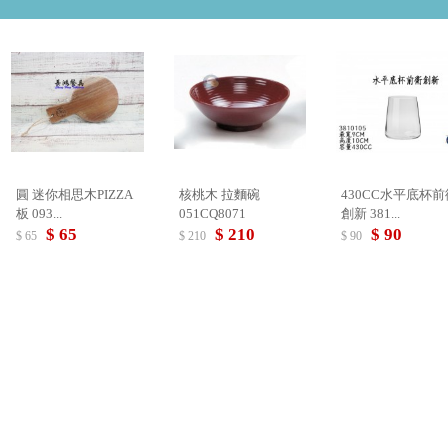
圓 迷你相思木PIZZA
核桃木 拉麵碗
430CC水平底杯前
板 093...
051CQ8071
創新 381...
$ 65
$ 210
$ 90
$ 65
$ 210
$ 90