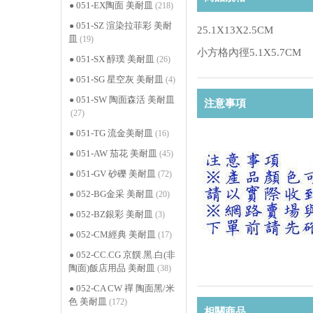
051-EX陶面 美耐皿
(218)
051-SZ 渲染拉菲彩 美耐
25.1X13X2.5CM
皿
(19)
小方格內徑5.1X5.7CM
051-SX 醇璞 美耐皿
(26)
051-SG 星空灰 美耐皿
(4)
051-SW 陶面森活 美耐皿
注意事項
(27)
051-TG 流金美耐皿
(16)
051-AW 茄花 美耐皿
(45)
051-GV 砂礫 美耐皿
(72)
052-BG金采 美耐皿
(20)
052-BZ銀彩 美耐皿
(3)
052-CM經典 美耐皿
(17)
052-CC.CG 京饌.黑.白(非
陶面)飯店用品 美耐皿
(38)
052-CA CW 禪 陶面黑/米
色 美耐皿
(172)
相關商品