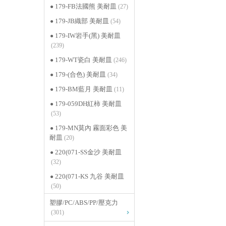
179-FB法國熊 美耐皿
(27)
179-JB織部 美耐皿
(54)
179-IW岩手(黑) 美耐皿
(239)
179-WT瓷白 美耐皿
(246)
179-(合色) 美耐皿
(34)
179-BM藍月 美耐皿
(11)
179-059DH紅柿 美耐皿
(53)
179-MN莫內 霧面彩色 美
耐皿
(20)
220(071-SS金沙 美耐皿
(32)
220(071-KS 九谷 美耐皿
(50)
塑膠/PC/ABS/PP/壓克力
(301)