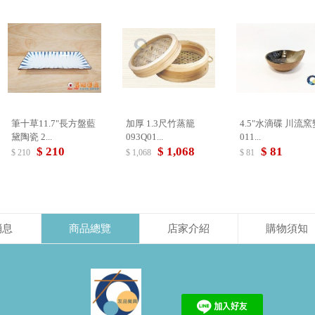
筆十草11.7"長方盤藍
加厚 1.3尺竹蒸籠
4.5"水滴碟 川流窯變
黛陶瓷 2...
093Q01...
011...
$ 210
$ 1,068
$ 81
$ 210
$ 1,068
$ 81
消息
商品總覽
店家介紹
購物須知