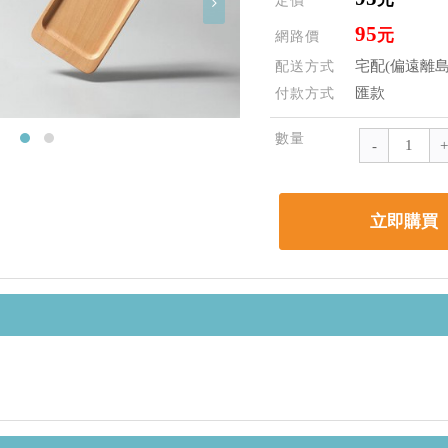
定價
95
元
網路價
宅配(偏遠離島
配送方式
匯款
付款方式
數量
立即購買