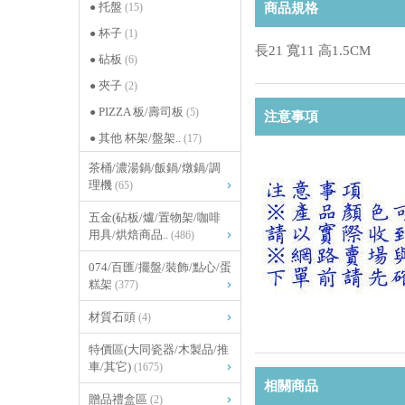
托盤
(15)
商品規格
杯子
(1)
長21 寬11 高1.5CM
砧板
(6)
夾子
(2)
PIZZA 板/壽司板
(5)
注意事項
其他 杯架/盤架..
(17)
茶桶/濃湯鍋/飯鍋/燉鍋/調
理機
(65)
五金(砧板/爐/置物架/咖啡
用具/烘焙商品..
(486)
074/百匯/擺盤/裝飾/點心/蛋
糕架
(377)
材質石頭
(4)
特價區(大同瓷器/木製品/推
車/其它)
(1675)
相關商品
贈品禮盒區
(2)