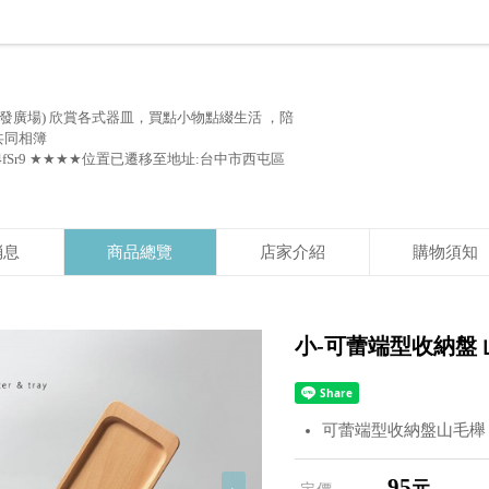
發廣場) 欣賞各式器皿，買點小物點綴生活 ，陪
 共同相簿
5RBkX2ZZ4fSr9 ★★★★位置已遷移至地址:台中市西屯區
消息
商品總覽
店家介紹
購物須知
小-可蕾端型收納盤 山毛
可蕾端型收納盤山毛櫸
95
元