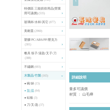
特價區 三能烘焙用品(營業
用可議價)
(535)
玻璃杯/水杯/其它
(877)
美耐皿
(2960)
塑膠/PC/ABS/PP/壓克力
(301)
餐具 筷子/湯匙/叉子/刀
(388)
不鏽鋼
(693)
木製品/竹製
(165)
詳細說明
碗/缽
(15)
量多可議價
盤/碟
(64)
材質 ： 山毛櫸
砧板
(3)
刀/叉/匙
(37)