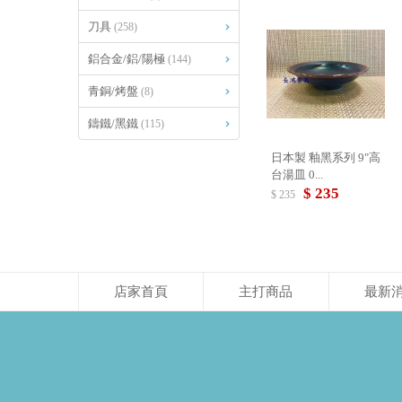
刀具
(258)
鋁合金/鋁/陽極
(144)
青銅/烤盤
(8)
鑄鐵/黑鐵
(115)
日本製 釉黑系列 9"高
台湯皿 0...
$ 235
$ 235
店家首頁
主打商品
最新