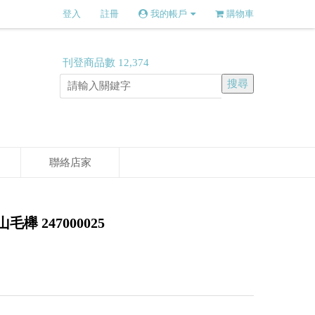
登入
註冊
我的帳戶
購物車
刊登商品數
12,374
聯絡店家
櫸 247000025