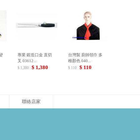
專業 鍛造口金 直切
台灣製 廚師領巾 多
叉 03612...
種顏色 040...
$ 1,380
$ 110
$ 1,380
$ 110
聯絡店家