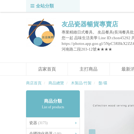
全站分類
友品瓷器暢貨專賣店
專業精緻日式餐具。 友品餐具(長鴻餐具批
您一起 品味生活美學 Line ID:chon45292
https://photos.app.goo.gl/5NpC
河南路二段203-12號★★★★
店家首頁
主打商品
最新
商店首頁
商品總覽
木製品/竹製
盤/碟
商品分類
List of products
瓷器
(3175)
全國強化瓷器
(146)