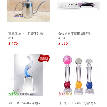
寶馬牌 350CC附蓋手沖壺
食物過敏原專用 調理刀
021...
03683...
$ 470
$ 830
MHSTB-2A470A 遠翔A
竹工坊 STC-24875 水晶獎座