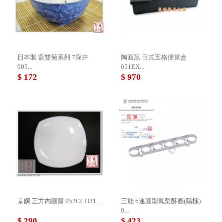
日本製 藍雙菊系列 7深井
陶面黑 日式五格便當盒
005...
051EX...
$ 172
$ 970
京饌 正方內圓盤 052CCD31...
三能 6連圓型鳳梨酥圈(陽極)
0...
$ 290
$ 423