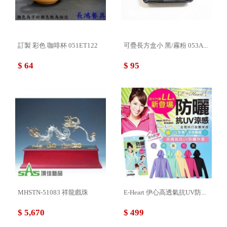
訂製 彩色 咖啡杯 051ET122
可疊長方盒小 黑/霧粉 053A...
$ 64
$ 95
MHSTN-51083 祥龍戲珠
E-Heart 伊心高透氣抗UV防...
$ 5,670
$ 499