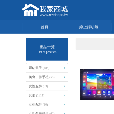
首頁
線上婦幼展
產品一覽
List of products
婦幼親子
(485)
美食、伴手禮
(55)
女性服飾
(53)
其他
(1811)
女生配件
(30)
女性包包精品
(62)