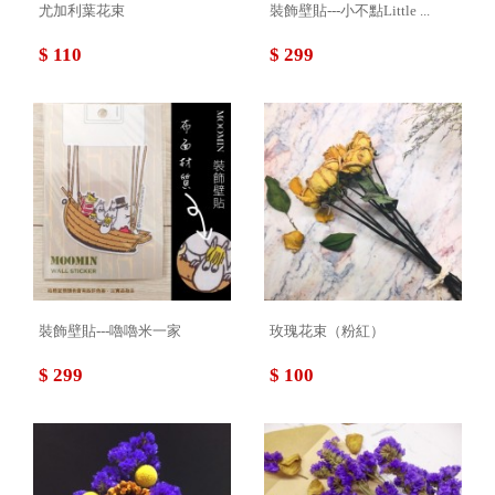
尤加利葉花束
裝飾壁貼---小不點Little ...
$ 110
$ 299
裝飾壁貼---嚕嚕米一家
玫瑰花束（粉紅）
$ 299
$ 100