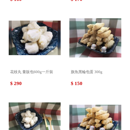
花枝丸 量販包600g一斤裝
旗魚黑輪包蛋 300g
$ 290
$ 150