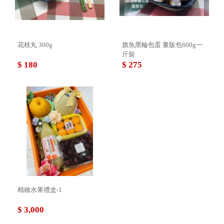
花枝丸 300g
旗魚黑輪包蛋 量販包600g一
斤裝
$ 180
$ 275
精緻水果禮盒-1
$ 3,000