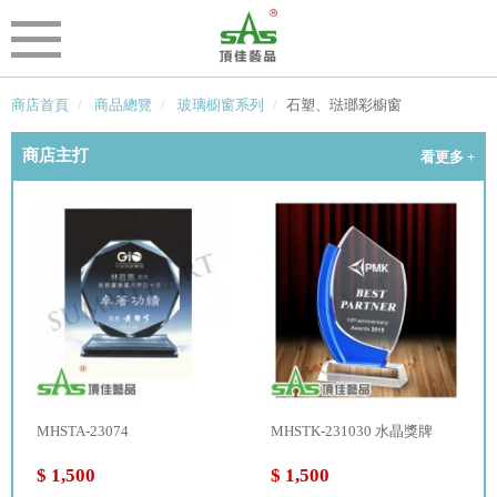
商店首頁
商品總覽
玻璃櫥窗系列
石塑、琺瑯彩櫥窗
商店主打
看更多 +
MHSTA-23074
MHSTK-231030 水晶獎牌
$ 1,500
$ 1,500