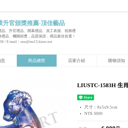
業升官頒獎推薦-頂佳藝品
禮品、升官禮品、開幕禮品、員工表揚、祝壽禮
師禮品、機關頒獎，品質保證，禮品最佳首選！
 / E-mail：raw@ms15.hinet.net
消息
商品總覽
店家介紹
購物須知
LIUSTC-1583H 生
尺寸：8x5x9.5cm
NT$ 3000