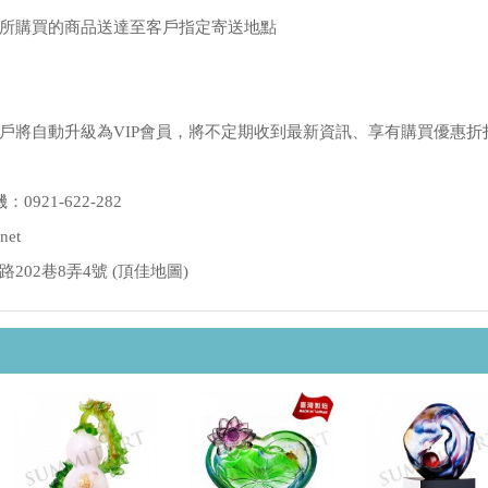
所購買的商品送達至客戶指定寄送地點
戶將自動升級為VIP會員，將不定期收到最新資訊、享有購買優惠折
：0921-622-282
net
02巷8弄4號 (
頂佳地圖
)