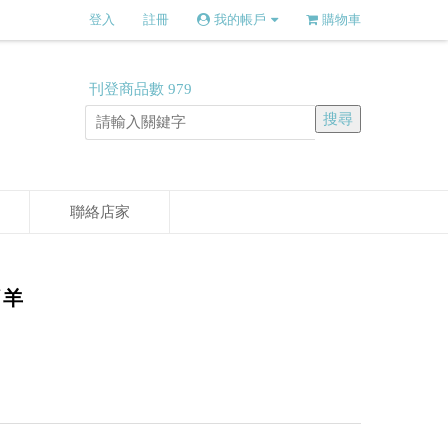
登入
註冊
我的帳戶
購物車
刊登商品數
979
聯絡店家
肖羊