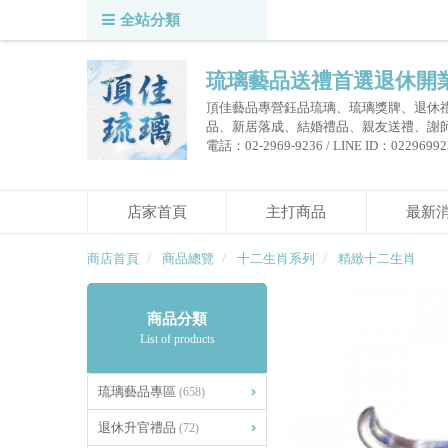
全站分類
琉璃藝品送禮首選退休開
頂佳藝品專營鈺品琉璃、琉璃獎牌、退休
品、新居落成、結婚禮品、親友送禮、謝
電話：02-2969-9236 / LINE ID：0229699236
店家首頁
主打商品
最新
商店首頁
商品總覽
十二生肖系列
精緻十二生肖
商品分類
List of products
琉璃藝品專區
(658)
退休升官禮品
(72)