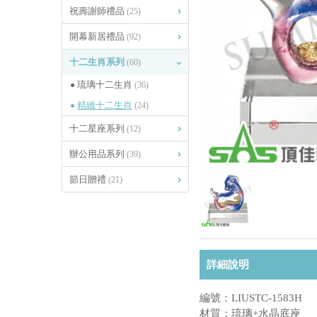
祝壽謝師禮品
(25)
開幕新居禮品
(92)
十二生肖系列
(60)
琉璃十二生肖
(36)
精緻十二生肖
(24)
十二星座系列
(12)
辦公用品系列
(39)
節日贈禮
(21)
詳細說明
編號：LIUSTC-1583H
材質：琉璃+水晶底座