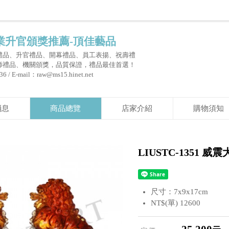
業升官頒獎推薦-頂佳藝品
禮品、升官禮品、開幕禮品、員工表揚、祝壽禮
師禮品、機關頒獎，品質保證，禮品最佳首選！
 / E-mail：raw@ms15.hinet.net
消息
商品總覽
店家介紹
購物須知
LIUSTC-1351 威
尺寸：7x9x17cm
NT$(單) 12600