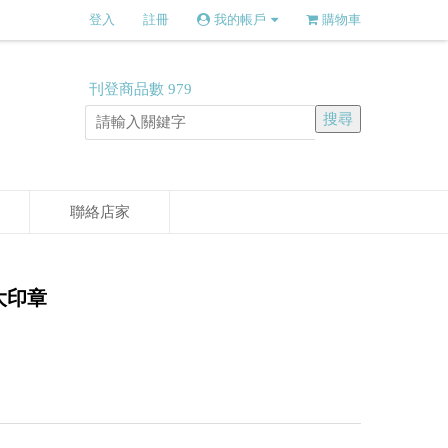
登入
註冊
我的帳戶
購物車
刊登商品數
979
聯絡店家
震大印章