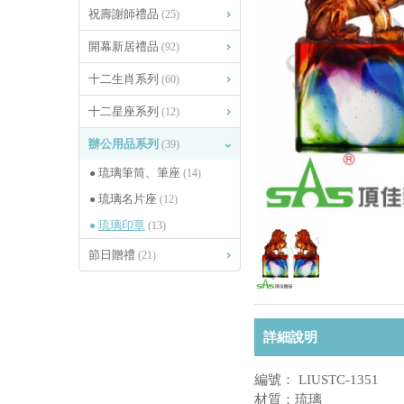
祝壽謝師禮品
(25)
開幕新居禮品
(92)
十二生肖系列
(60)
十二星座系列
(12)
辦公用品系列
(39)
琉璃筆筒、筆座
(14)
琉璃名片座
(12)
琉璃印章
(13)
節日贈禮
(21)
詳細說明
編號： LIUSTC-1351
材質：琉璃