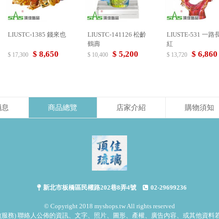
LIUSTC-1385 錢來也
LIUSTC-141126 松齡
LIUSTE-531 一路
鶴壽
紅
$ 8,650
$ 5,200
$ 6,860
$ 17,300
$ 10,400
$ 13,720
消息
商品總覽
店家介紹
購物須知
新北市板橋區民權路202巷8弄4號
02-29699236
© Copyright 2018 myshops.tw All rights reserved
(服務) 聯絡人公佈的資訊、文字、照片、圖形、產權、廣告內容、或其他資