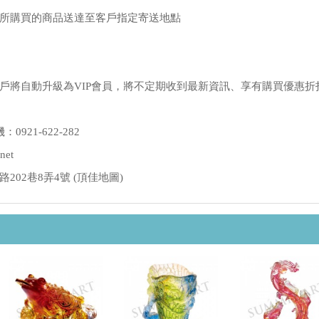
所購買的商品送達至客戶指定寄送地點
戶將自動升級為VIP會員，將不定期收到最新資訊、享有購買優惠折
：0921-622-282
net
02巷8弄4號 (
頂佳地圖
)