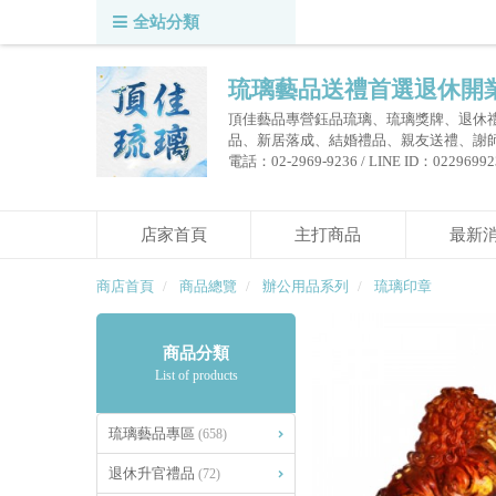
全站分類
琉璃藝品送禮首選退休開
頂佳藝品專營鈺品琉璃、琉璃獎牌、退休
品、新居落成、結婚禮品、親友送禮、謝
電話：02-2969-9236 / LINE ID：0229699236
店家首頁
主打商品
最新
商店首頁
商品總覽
辦公用品系列
琉璃印章
商品分類
List of products
琉璃藝品專區
(658)
退休升官禮品
(72)