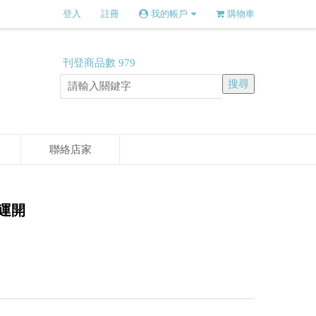
登入
註冊
我的帳戶
購物車
刊登商品數
979
聯絡店家
鴻運開