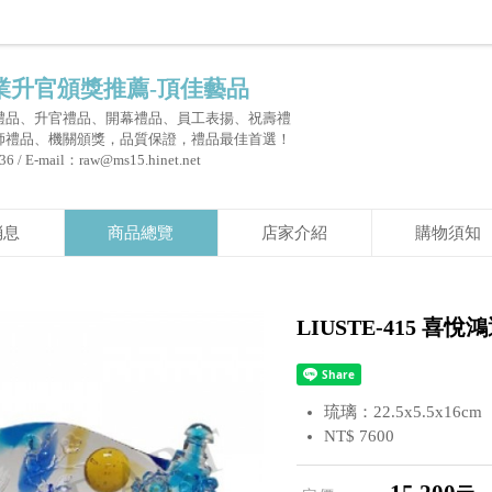
業升官頒獎推薦-頂佳藝品
禮品、升官禮品、開幕禮品、員工表揚、祝壽禮
師禮品、機關頒獎，品質保證，禮品最佳首選！
 / E-mail：raw@ms15.hinet.net
消息
商品總覽
店家介紹
購物須知
LIUSTE-415 喜悅
琉璃：22.5x5.5x16cm
NT$ 7600