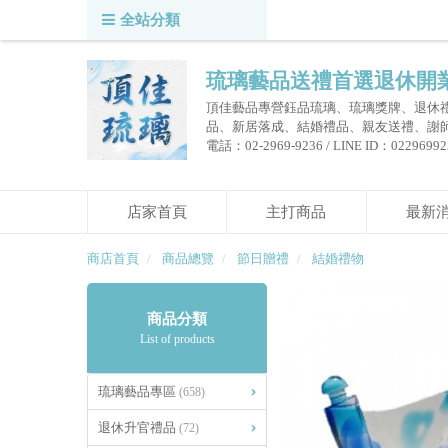
全站分類
琉璃藝品送禮首選退休開
頂佳藝品專營鈺品琉璃、琉璃獎牌、退休
品、新居落成、結婚禮品、親友送禮、謝
電話：02-2969-9236 / LINE ID：0229699236
店家首頁
主打商品
最新
商店首頁
商品總覽
節日贈禮
結婚禮物
商品分類
List of products
琉璃藝品專區
(658)
退休升官禮品
(72)