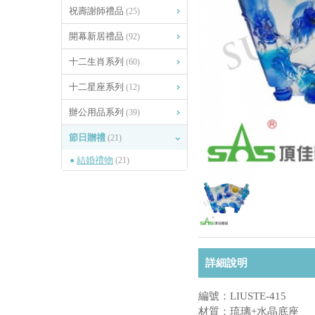
祝壽謝師禮品
(25)
開幕新居禮品
(92)
十二生肖系列
(60)
十二星座系列
(12)
辦公用品系列
(39)
節日贈禮
(21)
結婚禮物
(21)
詳細說明
編號：LIUSTE-415
材質：琉璃+水晶底座