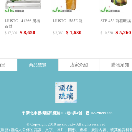
LIUSTC-141266 滿福
LIUSTC-1585E 龍
STE-458 前程旺福
百財
$ 8,650
$ 1,680
$ 5,260
$ 17,300
$ 3,360
$ 10,520
消息
商品總覽
店家介紹
購物須知
新北市板橋區民權路202巷8弄4號
02-29699236
© Copyright 2018 myshops.tw All rights reserved
(服務) 聯絡人公佈的資訊、文字、照片、圖形、產權、廣告內容、或其他資