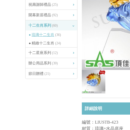
祝壽謝師禮品
(25)
開幕新居禮品
(92)
十二生肖系列
(60)
琉璃十二生肖
(36)
精緻十二生肖
(24)
十二星座系列
(12)
辦公用品系列
(39)
節日贈禮
(21)
詳細說明
編號：LIUSTB-423
材質：琉璃+水晶底座