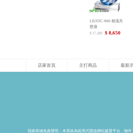
LIUSTC-960 相濡共
悠遊
$ 8,650
$ 17,300
店家首頁
主打商品
最新
我家商城免責聲明：本系統為租用式開放網站建置平台，物件 