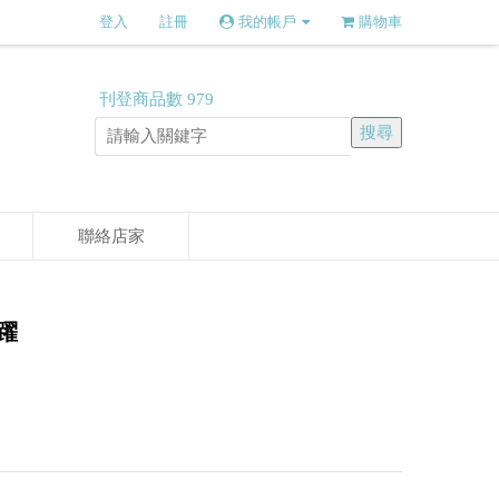
登入
註冊
我的帳戶
購物車
刊登商品數
979
聯絡店家
龍躍