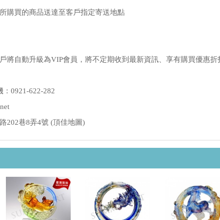
所購買的商品送達至客戶指定寄送地點
戶將自動升級為VIP會員，將不定期收到最新資訊、享有購買優惠折
：0921-622-282
net
02巷8弄4號 (
頂佳地圖
)