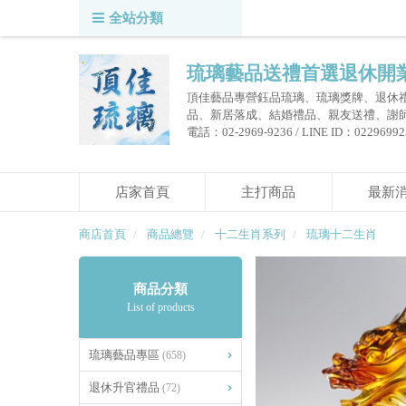
全站分類
琉璃藝品送禮首選退休開
頂佳藝品專營鈺品琉璃、琉璃獎牌、退休
品、新居落成、結婚禮品、親友送禮、謝
電話：02-2969-9236 / LINE ID：0229699236
店家首頁
主打商品
最新
商店首頁
商品總覽
十二生肖系列
琉璃十二生肖
商品分類
List of products
琉璃藝品專區
(658)
退休升官禮品
(72)