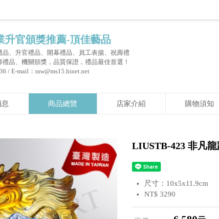
業升官頒獎推薦-頂佳藝品
禮品、升官禮品、開幕禮品、員工表揚、祝壽禮
師禮品、機關頒獎，品質保證，禮品最佳首選！
 / E-mail：raw@ms15.hinet.net
消息
商品總覽
店家介紹
購物須知
LIUSTB-423 非凡
尺寸：10x5x11.9cm
NT$ 3290