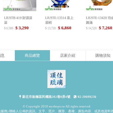
LIUSTB-419 財源滾
LIUSTE-13514 喜上
LIUSTE-13420 功成
滾
眉梢
圓滿
$ 3,290
$ 6,860
$ 7,260
$ 6,580
$ 13,720
$ 14,520
消息
商品總覽
店家介紹
購物須知
新北市板橋區民權路202巷8弄4號
02-29699236
© Copyright 2018 myshops.tw All rights reserved
(服務) 聯絡人公佈的資訊、文字、照片、圖形、產權、廣告內容、或其他資