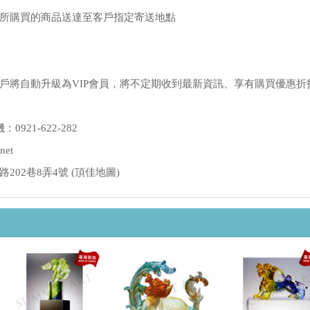
所購買的商品送達至客戶指定寄送地點
戶將自動升級為VIP會員，將不定期收到最新資訊、享有購買優惠折
：0921-622-282
net
02巷8弄4號 (
頂佳地圖
)