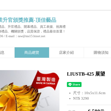
業升官頒獎推薦-頂佳藝品
禮品、升官禮品、開幕禮品、員工表揚、祝壽禮
師禮品、機關頒獎，品質保證，禮品最佳首選！
 / E-mail：raw@ms15.hinet.net
消息
商品總覽
店家介紹
購物須知
LIUSTB-425 展望
尺寸：10x5x11.6cm
NT$ 3290