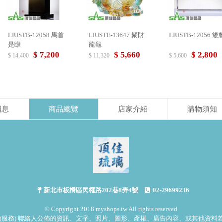
LIUSTB-12058 馬首
LIUSTE-13647 聚財
LIUSTB-12056 貔
是瞻
龍龜
$ 7,200
$ 5,660
$ 2,800
$ 14,400
$ 11,320
$ 5,600
消息
商品總覽
店家介紹
購物須知
新北市板橋區民權路202巷8弄4號
02-29699236
© Copyright 2018 myshops.tw All rights reserved
(服務) 聯絡人公佈的資訊、文字、照片、圖形、產權、廣告內容、或其他資