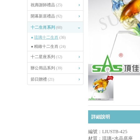
祝壽謝師禮品
(25)
開幕新居禮品
(92)
十二生肖系列
(60)
琉璃十二生肖
(36)
精緻十二生肖
(24)
十二星座系列
(12)
辦公用品系列
(39)
節日贈禮
(21)
詳細說明
編號：LIUSTB-425
材質：琉璃+水晶底座