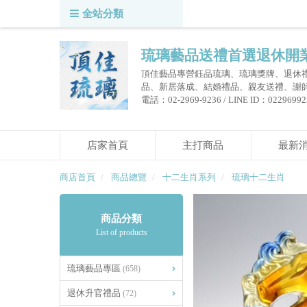
全站分類
琉璃藝品送禮首選退休開
頂佳藝品專營鈺品琉璃、琉璃獎牌、退休
品、新居落成、結婚禮品、親友送禮、謝
電話：02-2969-9236 / LINE ID：0229699236
店家首頁
主打商品
最新
商店首頁
商品總覽
十二生肖系列
琉璃十二生肖
商品分類
List of products
琉璃藝品專區
(658)
退休升官禮品
(72)