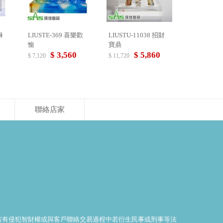
貅
LIUSTE-369 喜樂歡
LIUSTU-11038 招財
愉
寶鼎
$ 3,560
$ 5,860
$ 7,120
$ 11,720
聯絡店家
料若有侵犯智財權或與客戶聯絡交易過程中若衍生民事或刑事等法