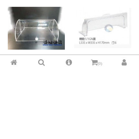
(0)
(小)不附內籃 長型點心盒 028...
GN 1/1 PC轉動蓋 0745...
$ 2,270
$ 1,261