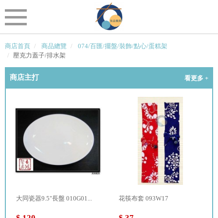
商店首頁
商品總覽
074/百匯/擺盤/裝飾/點心/蛋糕架
壓克力蓋子/排水架
商店主打
看更多 +
大同瓷器9.5"長盤 010G01...
花筷布套 093W17
$ 120
$ 37